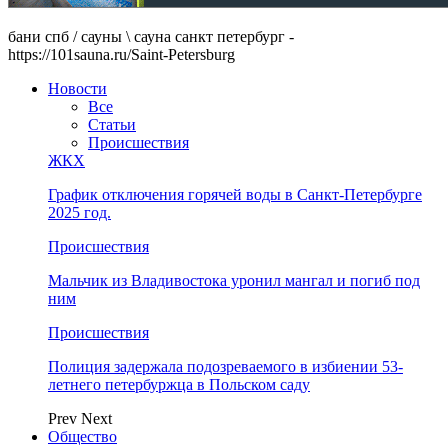
бани спб / сауны \ сауна санкт петербург -
https://101sauna.ru/Saint-Petersburg
Новости
Все
Статьи
Происшествия
ЖКХ
График отключения горячей воды в Санкт-Петербурге
2025 год.
Происшествия
Мальчик из Владивостока уронил мангал и погиб под
ним
Происшествия
Полиция задержала подозреваемого в избиении 53-
летнего петербуржца в Польском саду
Prev
Next
Общество