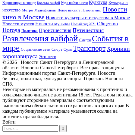
Культура
Культура и
Куда пойти в сети
Коронавирус в городе
Красота вайфай
Новости
искусство
Метро
Новое на сайте
Мультфильмы
Новости кино
кино в Москве
Новости культуры и искусства в Москве
Новости музеев
Новости музыки
Общество
Новый год 2021
Погода
Происшествия
Путешествия
Политика
Развлечения вайфай
События в
Смерти
мире
Транспорт
Хроники
Спорт
Социальные сети
Суды
коронавируса
Это лето
© 2026 - Новости Санкт-Петербурга и Ленинградской
области. Новости Санкт-Петербурга. Все права защищены.
Информационный портал Санкт-Петербурга. Новости
бизнеса, политики, культуры и спорта. Гороскоп. Новости
СПб.
Некоторые из материалов не рекомендованы к прочтению и
ознакомлению лицам не достигшим 18 лет. Редакторы портала
публикуют сторонние материалы с соответствующим
выполнением обязательств по сохранению авторских прав.В
каждом публикуемом материале указывается ссылка на
источник правообладателя.
Войти