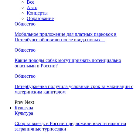
Все
Авто
Концерты
Образование
Общество
Мобильное приложение для платных парковок в
Петербурге обновили после ввода новых…
Общество
Какие породы собак могут признать потенциально
опасными в России?
Общество
Петербурженка получила условный срок за махинации с
материнским капиталом
Prev
Next
Культура
Культура
Сбор за выезд: в России предложили ввести налог на
заграничные турпоездки