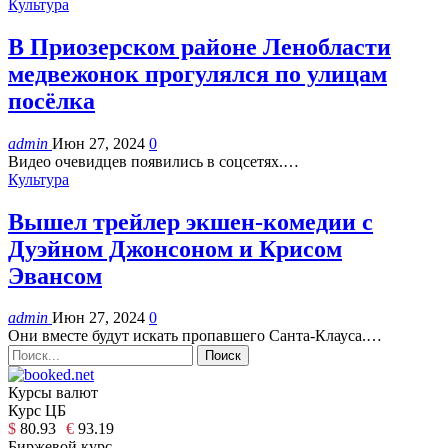
Культура
В Приозерском районе Ленобласти
медвежонок прогулялся по улицам
посёлка
admin
Июн 27, 2024
0
Видео очевидцев появились в соцсетях.…
Культура
Вышел трейлер экшен-комедии с
Дуэйном Джонсоном и Крисом
Эвансом
admin
Июн 27, 2024
0
Они вместе будут искать пропавшего Санта-Клауса.…
Курсы валют
Курс ЦБ
$
80.93
€
93.19
Биржевой курс