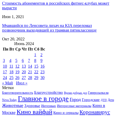
Стоимость абонементов в российских фитнес-клубах может
вырасти
Июн 1, 2021
Мчавшийся по Ленсовета лихач на KIA переломал
позвоночник выходившей из трамвая пятикласснице
Окт 20, 2022
Июнь 2024
Пн
Вт
Ср
Чт
Пт
Сб
Вс
1
2
3
4
5
6
7
8
9
10
11
12
13
14
15
16
17
18
19
20
21
22
23
24
25
26
27
28
29
30
« Май
Июл »
Метки
Благоустройство
Благотворительность
Гиперссылка на
Время добрых дел
Главное в городе
Город
Городские
Neva.Today
Дети
ДТП
Животные
Кино в
Здоровье
Интервью
Интересные материалы
Кино вайфай
Коронавирус
Москве
Кино и сериалы