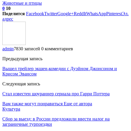
Животные и птицы
0
10
Поделится
Facebook
Twitter
Google+
ReddIt
WhatsApp
Pinterest
Эл.
адрес
admin
7830 записей
0 комментариев
Предыдущая запись
Вышел трейлер экшен-комедии с Дуэйном Джонсоном и
Крисом Эвансом
Следующая запись
Стал известен шоураннер сериала про Гарри Поттера
Вам также могут понравиться
Еще от автора
Культура
Сбор за выезд: в России предложили ввести налог на
заграничные турпоездки