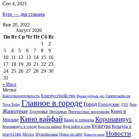
Сен 4, 2021
Курс — два стакана
Янв 20, 2022
Август 2026
Пн
Вт
Ср
Чт
Пт
Сб
Вс
1
2
3
4
5
6
7
8
9
10
11
12
13
14
15
16
17
18
19
20
21
22
23
24
25
26
27
28
29
30
31
« Июл
Метки
Благоустройство
Благотворительность
Гиперссылка на
Время добрых дел
Главное в городе
Город
Городские
Neva.Today
Дети
ДТП
Животные
Кино в
Здоровье
Интервью
Интересные материалы
Кино вайфай
Коронавирус
Москве
Кино и сериалы
Культура
Культура и
Куда пойти в сети
Коронавирус в городе
Красота вайфай
Новости
искусство
Метро
Новое на сайте
Мультфильмы
Новости кино