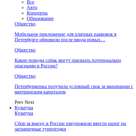
Все
Авто
Концерты
Образование
Общество
Мобильное приложение для платных парковок в
Петербурге обновили после ввода новых…
Общество
Какие породы собак могут признать потенциально
опасными в России?
Общество
Петербурженка получила условный срок за махинации с
материнским капиталом
Prev
Next
Культура
Культура
Сбор за выезд: в России предложили ввести налог на
заграничные турпоездки