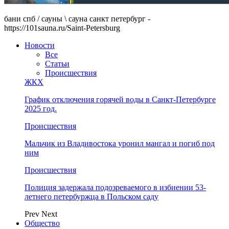
бани спб / сауны \ сауна санкт петербург -
https://101sauna.ru/Saint-Petersburg
Новости
Все
Статьи
Происшествия
ЖКХ
График отключения горячей воды в Санкт-Петербурге
2025 год.
Происшествия
Мальчик из Владивостока уронил мангал и погиб под
ним
Происшествия
Полиция задержала подозреваемого в избиении 53-
летнего петербуржца в Польском саду
Prev
Next
Общество