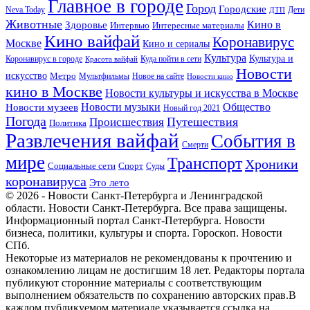
Главное в городе
Город
Городские
Neva.Today
Дети
ДТП
Животные
Кино в
Здоровье
Интервью
Интересные материалы
Кино вайфай
Коронавирус
Москве
Кино и сериалы
Культура
Культура и
Куда пойти в сети
Коронавирус в городе
Красота вайфай
Новости
искусство
Метро
Новое на сайте
Мультфильмы
Новости кино
кино в Москве
Новости культуры и искусства в Москве
Новости музеев
Новости музыки
Общество
Новый год 2021
Погода
Происшествия
Путешествия
Политика
Развлечения вайфай
События в
Смерти
мире
Транспорт
Хроники
Спорт
Социальные сети
Суды
коронавируса
Это лето
© 2026 - Новости Санкт-Петербурга и Ленинградской
области. Новости Санкт-Петербурга. Все права защищены.
Информационный портал Санкт-Петербурга. Новости
бизнеса, политики, культуры и спорта. Гороскоп. Новости
СПб.
Некоторые из материалов не рекомендованы к прочтению и
ознакомлению лицам не достигшим 18 лет. Редакторы портала
публикуют сторонние материалы с соответствующим
выполнением обязательств по сохранению авторских прав.В
каждом публикуемом материале указывается ссылка на