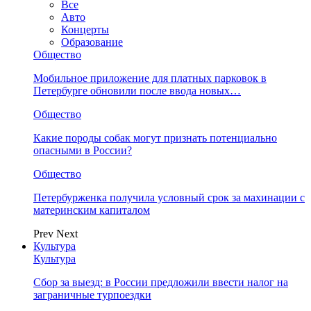
Все
Авто
Концерты
Образование
Общество
Мобильное приложение для платных парковок в
Петербурге обновили после ввода новых…
Общество
Какие породы собак могут признать потенциально
опасными в России?
Общество
Петербурженка получила условный срок за махинации с
материнским капиталом
Prev
Next
Культура
Культура
Сбор за выезд: в России предложили ввести налог на
заграничные турпоездки