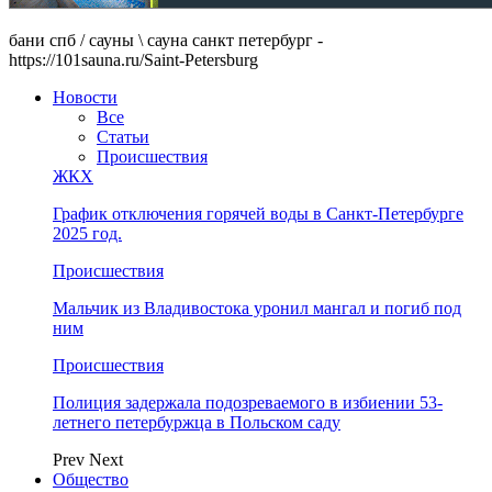
бани спб / сауны \ сауна санкт петербург -
https://101sauna.ru/Saint-Petersburg
Новости
Все
Статьи
Происшествия
ЖКХ
График отключения горячей воды в Санкт-Петербурге
2025 год.
Происшествия
Мальчик из Владивостока уронил мангал и погиб под
ним
Происшествия
Полиция задержала подозреваемого в избиении 53-
летнего петербуржца в Польском саду
Prev
Next
Общество