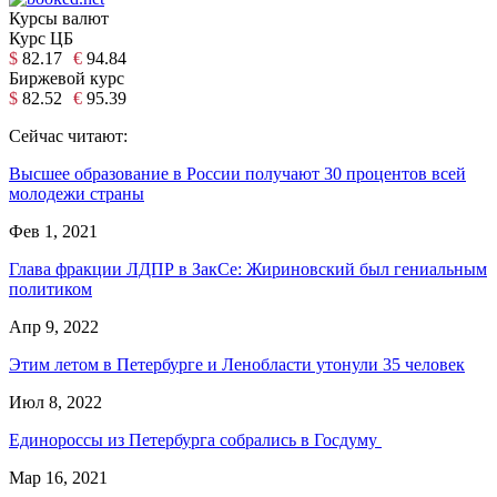
Курсы валют
Курс ЦБ
$
82.17
€
94.84
Биржевой курс
$
82.52
€
95.39
Сейчас читают:
Высшее образование в России получают 30 процентов всей
молодежи страны
Фев 1, 2021
Глава фракции ЛДПР в ЗакСе: Жириновский был гениальным
политиком
Апр 9, 2022
Этим летом в Петербурге и Ленобласти утонули 35 человек
Июл 8, 2022
Единороссы из Петербурга собрались в Госдуму
Мар 16, 2021