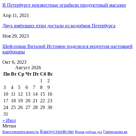
В Петербурге неизвестные ограбили продуктовый магазин
Апр 11, 2021
Двух вмёрзших птиц достали из водоёмов Петербурга
Ноя 29, 2023
Шеф-повар Виталий Истомин поделился рецептом настоящей
карбонары
Окт 6, 2023
Август 2026
Пн
Вт
Ср
Чт
Пт
Сб
Вс
1
2
3
4
5
6
7
8
9
10
11
12
13
14
15
16
17
18
19
20
21
22
23
24
25
26
27
28
29
30
31
« Июл
Метки
Благоустройство
Благотворительность
Гиперссылка на
Время добрых дел