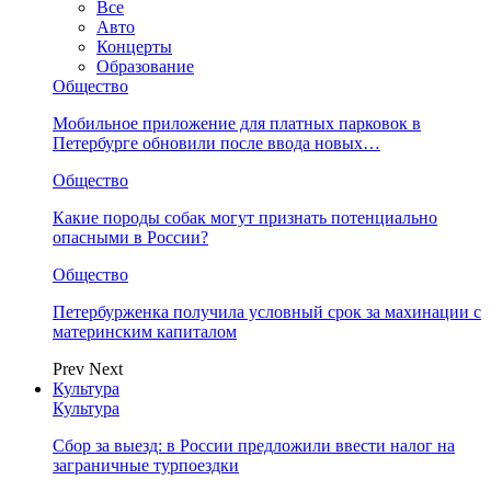
Все
Авто
Концерты
Образование
Общество
Мобильное приложение для платных парковок в
Петербурге обновили после ввода новых…
Общество
Какие породы собак могут признать потенциально
опасными в России?
Общество
Петербурженка получила условный срок за махинации с
материнским капиталом
Prev
Next
Культура
Культура
Сбор за выезд: в России предложили ввести налог на
заграничные турпоездки