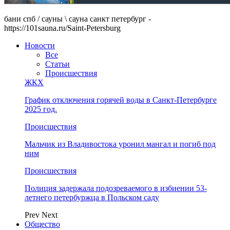
бани спб / сауны \ сауна санкт петербург -
https://101sauna.ru/Saint-Petersburg
Новости
Все
Статьи
Происшествия
ЖКХ
График отключения горячей воды в Санкт-Петербурге
2025 год.
Происшествия
Мальчик из Владивостока уронил мангал и погиб под
ним
Происшествия
Полиция задержала подозреваемого в избиении 53-
летнего петербуржца в Польском саду
Prev
Next
Общество