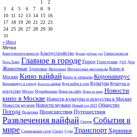
1
2
3
4
5
6
7
8
9
10
11
12
13
14
15
16
17
18
19
20
21
22
23
24
25
26
27
28
29
30
31
« Июл
Метки
Благоустройство
Благотворительность
Гиперссылка на
Время добрых дел
Главное в городе
Город
Городские
Neva.Today
Дети
ДТП
Животные
Кино в
Здоровье
Интервью
Интересные материалы
Кино вайфай
Коронавирус
Москве
Кино и сериалы
Культура
Культура и
Куда пойти в сети
Коронавирус в городе
Красота вайфай
Новости
искусство
Метро
Новое на сайте
Мультфильмы
Новости кино
кино в Москве
Новости культуры и искусства в Москве
Новости музеев
Новости музыки
Общество
Новый год 2021
Погода
Происшествия
Путешествия
Политика
Развлечения вайфай
События в
Смерти
мире
Транспорт
Хроники
Спорт
Социальные сети
Суды