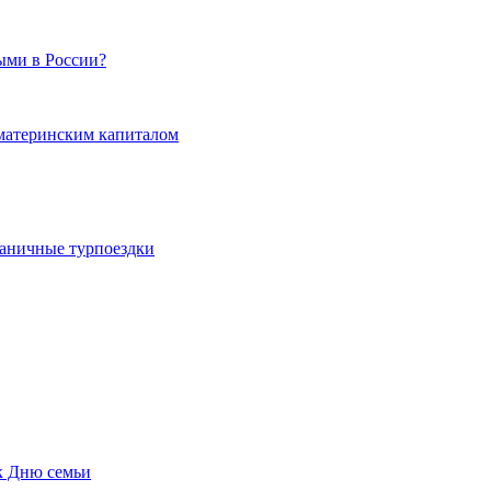
ыми в России?
 материнским капиталом
граничные турпоездки
к Дню семьи