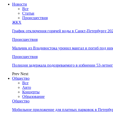
Новости
Все
Статьи
Происшествия
ЖКХ
График отключения горячей воды в Санкт-Петербурге 202
Происшествия
Мальчик из Владивостока уронил мангал и погиб под ни
Происшествия
Полиция задержала подозреваемого в избиении 53-летнег
Prev
Next
Общество
Все
Авто
Концерты
Образование
Общество
Мобильное приложение для платных парковок в Петербу