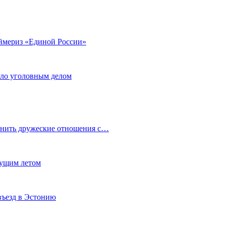
аймериз «Единой России»
ало уголовным делом
анить дружеские отношения с…
кущим летом
въезд в Эстонию