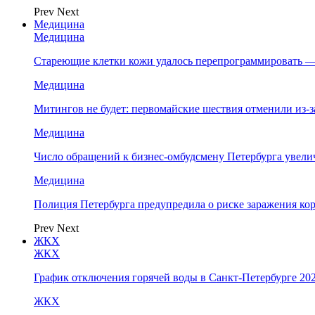
Prev
Next
Медицина
Медицина
Стареющие клетки кожи удалось перепрограммировать —
Медицина
Митингов не будет: первомайские шествия отменили из-
Медицина
Число обращений к бизнес-омбудсмену Петербурга увелич
Медицина
Полиция Петербурга предупредила о риске заражения к
Prev
Next
ЖКХ
ЖКХ
График отключения горячей воды в Санкт-Петербурге 202
ЖКХ