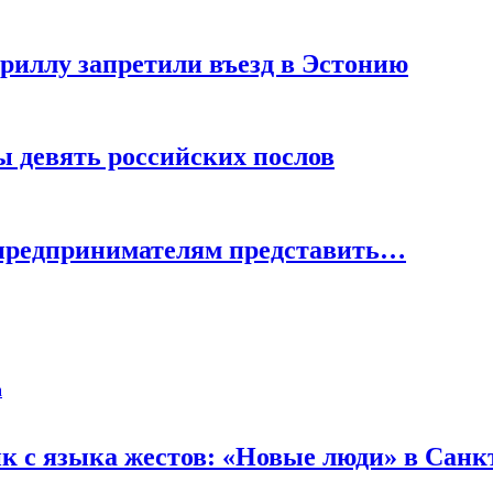
риллу запретили въезд в Эстонию
 девять российских послов
 предпринимателям представить…
а
к с языка жестов: «Новые люди» в Санк