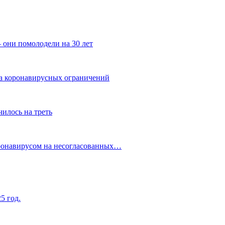
 они помолодели на 30 лет
за коронавирусных ограничений
илось на треть
оронавирусом на несогласованных…
5 год.