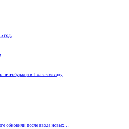
5 год.
м
о петербуржца в Польском саду
рге обновили после ввода новых…