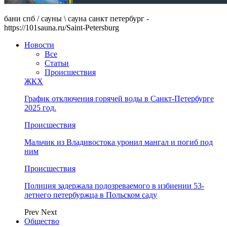
бани спб / сауны \ сауна санкт петербург -
https://101sauna.ru/Saint-Petersburg
Новости
Все
Статьи
Происшествия
ЖКХ
График отключения горячей воды в Санкт-Петербурге
2025 год.
Происшествия
Мальчик из Владивостока уронил мангал и погиб под
ним
Происшествия
Полиция задержала подозреваемого в избиении 53-
летнего петербуржца в Польском саду
Prev
Next
Общество