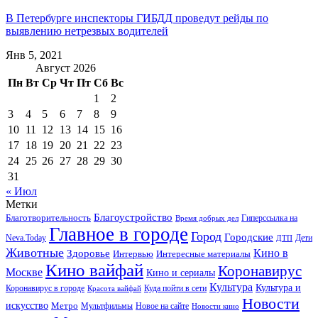
В Петербурге инспекторы ГИБДД проведут рейды по
выявлению нетрезвых водителей
Янв 5, 2021
Август 2026
Пн
Вт
Ср
Чт
Пт
Сб
Вс
1
2
3
4
5
6
7
8
9
10
11
12
13
14
15
16
17
18
19
20
21
22
23
24
25
26
27
28
29
30
31
« Июл
Метки
Благоустройство
Благотворительность
Гиперссылка на
Время добрых дел
Главное в городе
Город
Городские
Neva.Today
Дети
ДТП
Животные
Кино в
Здоровье
Интервью
Интересные материалы
Кино вайфай
Коронавирус
Москве
Кино и сериалы
Культура
Культура и
Куда пойти в сети
Коронавирус в городе
Красота вайфай
Новости
искусство
Метро
Новое на сайте
Мультфильмы
Новости кино