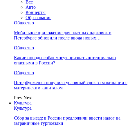
Все
Авто
Концерты
Образование
Общество
Мобильное приложение для платных парковок в
Петербурге обновили после ввода новых…
Общество
Какие породы собак могут признать потенциально
опасными в России?
Общество
Петербурженка получила условный срок за махинации с
материнским капиталом
Prev
Next
Культура
Культура
Сбор за выезд: в России предложили ввести налог на
заграничные турпоездки