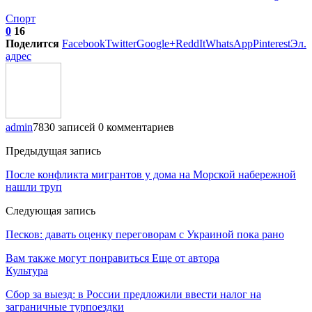
Спорт
0
16
Поделится
Facebook
Twitter
Google+
ReddIt
WhatsApp
Pinterest
Эл.
адрес
admin
7830 записей
0 комментариев
Предыдущая запись
После конфликта мигрантов у дома на Морской набережной
нашли труп
Следующая запись
Песков: давать оценку переговорам с Украиной пока рано
Вам также могут понравиться
Еще от автора
Культура
Сбор за выезд: в России предложили ввести налог на
заграничные турпоездки