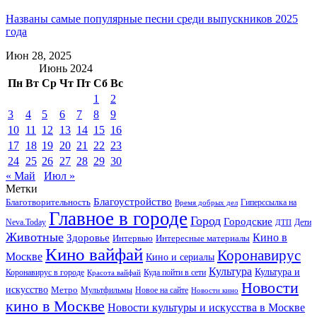
Названы самые популярные песни среди выпускников 2025
года
Июн 28, 2025
Июнь 2024
Пн
Вт
Ср
Чт
Пт
Сб
Вс
1
2
3
4
5
6
7
8
9
10
11
12
13
14
15
16
17
18
19
20
21
22
23
24
25
26
27
28
29
30
« Май
Июл »
Метки
Благоустройство
Благотворительность
Гиперссылка на
Время добрых дел
Главное в городе
Город
Городские
Neva.Today
Дети
ДТП
Животные
Кино в
Здоровье
Интервью
Интересные материалы
Кино вайфай
Коронавирус
Москве
Кино и сериалы
Культура
Культура и
Куда пойти в сети
Коронавирус в городе
Красота вайфай
Новости
искусство
Метро
Новое на сайте
Мультфильмы
Новости кино
кино в Москве
Новости культуры и искусства в Москве