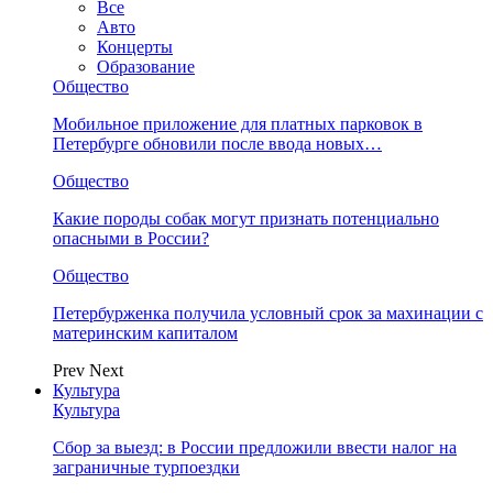
Все
Авто
Концерты
Образование
Общество
Мобильное приложение для платных парковок в
Петербурге обновили после ввода новых…
Общество
Какие породы собак могут признать потенциально
опасными в России?
Общество
Петербурженка получила условный срок за махинации с
материнским капиталом
Prev
Next
Культура
Культура
Сбор за выезд: в России предложили ввести налог на
заграничные турпоездки