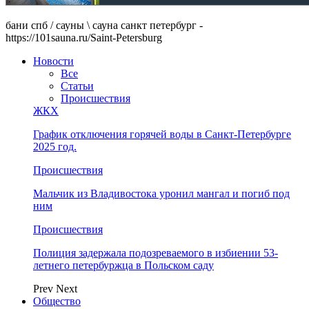
бани спб / сауны \ сауна санкт петербург -
https://101sauna.ru/Saint-Petersburg
Новости
Все
Статьи
Происшествия
ЖКХ
График отключения горячей воды в Санкт-Петербурге
2025 год.
Происшествия
Мальчик из Владивостока уронил мангал и погиб под
ним
Происшествия
Полиция задержала подозреваемого в избиении 53-
летнего петербуржца в Польском саду
Prev
Next
Общество