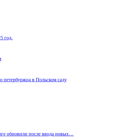
5 год.
м
о петербуржца в Польском саду
рге обновили после ввода новых…