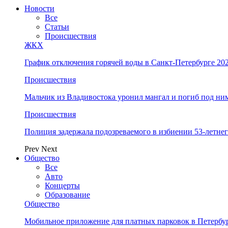
Новости
Все
Статьи
Происшествия
ЖКХ
График отключения горячей воды в Санкт-Петербурге 202
Происшествия
Мальчик из Владивостока уронил мангал и погиб под ни
Происшествия
Полиция задержала подозреваемого в избиении 53-летнег
Prev
Next
Общество
Все
Авто
Концерты
Образование
Общество
Мобильное приложение для платных парковок в Петербу