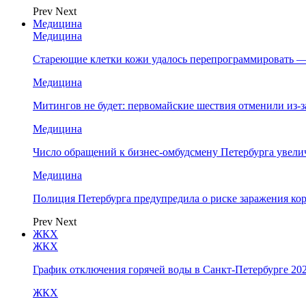
Prev
Next
Медицина
Медицина
Стареющие клетки кожи удалось перепрограммировать —
Медицина
Митингов не будет: первомайские шествия отменили из-
Медицина
Число обращений к бизнес-омбудсмену Петербурга увелич
Медицина
Полиция Петербурга предупредила о риске заражения к
Prev
Next
ЖКХ
ЖКХ
График отключения горячей воды в Санкт-Петербурге 202
ЖКХ