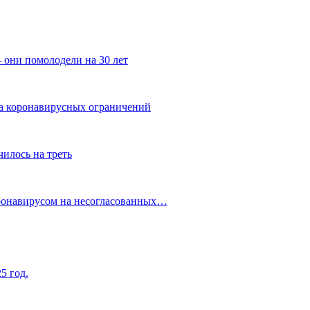
 они помолодели на 30 лет
за коронавирусных ограничений
илось на треть
оронавирусом на несогласованных…
5 год.