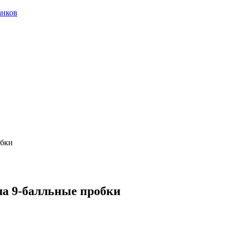
анков
обки
ла 9-балльные пробки