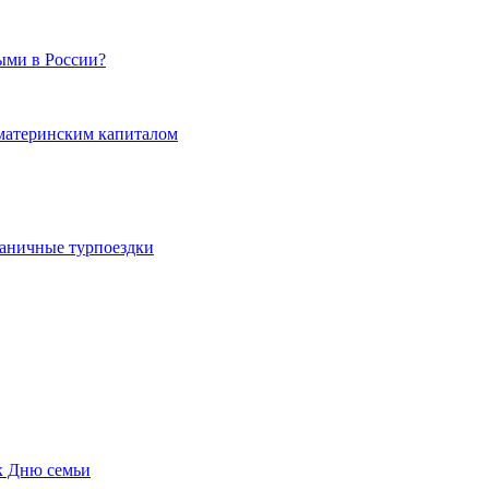
ыми в России?
 материнским капиталом
граничные турпоездки
к Дню семьи