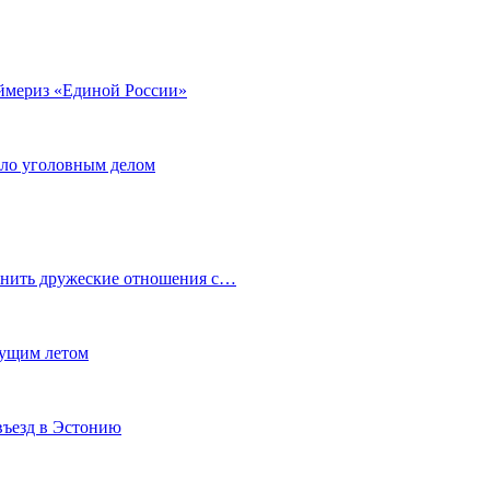
аймериз «Единой России»
ало уголовным делом
анить дружеские отношения с…
кущим летом
въезд в Эстонию