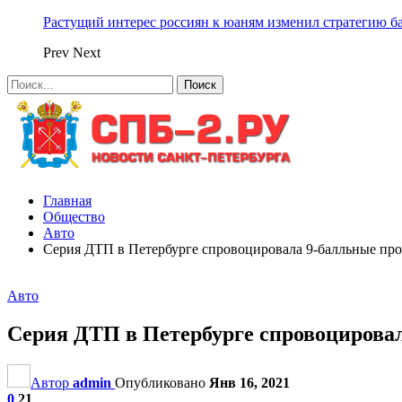
Растущий интерес россиян к юаням изменил стратегию б
Prev
Next
Главная
Общество
Авто
Серия ДТП в Петербурге спровоцировала 9-балльные пр
Авто
Серия ДТП в Петербурге спровоцирова
Автор
admin
Опубликовано
Янв 16, 2021
0
21