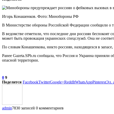
Игорь Конашенков. Фото: Минобороны РФ
В Министерстве обороны Российской Федерации сообщили о то
В ведомстве отметили, что последние дни россиян беспокоят с
может быть провокация украинских спецслужб. Она не соотве
По словам Конашенкова, никто россиян, находящихся в запасе
Ранее Gazeta.SPb.ru сообщала, что Россия и Украина приняли
опасной территории.
0
9
Поделится
Facebook
Twitter
Google+
ReddIt
WhatsApp
Pinterest
Эл. 
admin
7830 записей
0 комментариев