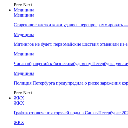
Prev
Next
Медицина
Медицина
Стареющие клетки кожи удалось перепрограммировать —
Медицина
Митингов не будет: первомайские шествия отменили из-
Медицина
Число обращений к бизнес-омбудсмену Петербурга увелич
Медицина
Полиция Петербурга предупредила о риске заражения к
Prev
Next
ЖКХ
ЖКХ
График отключения горячей воды в Санкт-Петербурге 202
ЖКХ