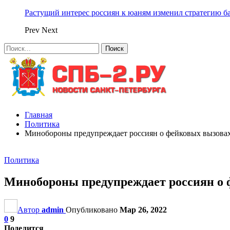
Растущий интерес россиян к юаням изменил стратегию б
Prev
Next
Главная
Политика
Минобороны предупреждает россиян о фейковых вызовах
Политика
Минобороны предупреждает россиян о 
Автор
admin
Опубликовано
Мар 26, 2022
0
9
Поделится