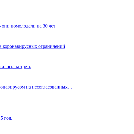
 они помолодели на 30 лет
за коронавирусных ограничений
илось на треть
оронавирусом на несогласованных…
5 год.