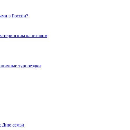
ыми в России?
 материнским капиталом
граничные турпоездки
к Дню семьи