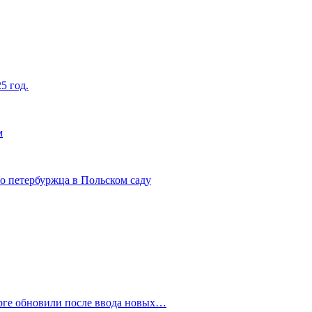
5 год.
м
о петербуржца в Польском саду
рге обновили после ввода новых…