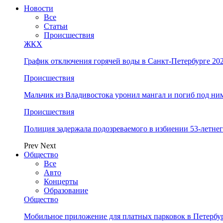
Новости
Все
Статьи
Происшествия
ЖКХ
График отключения горячей воды в Санкт-Петербурге 202
Происшествия
Мальчик из Владивостока уронил мангал и погиб под ни
Происшествия
Полиция задержала подозреваемого в избиении 53-летнег
Prev
Next
Общество
Все
Авто
Концерты
Образование
Общество
Мобильное приложение для платных парковок в Петербу