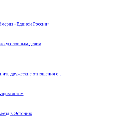
аймериз «Единой России»
ало уголовным делом
анить дружеские отношения с…
кущим летом
въезд в Эстонию