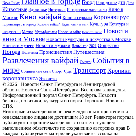
Главное в городе
Город
Городские
Neva.Today
Дети
ДТП
Животные
Кино в
Здоровье
Интервью
Интересные материалы
Кино вайфай
Коронавирус
Москве
Кино и сериалы
Культура
Культура и
Куда пойти в сети
Коронавирус в городе
Красота вайфай
Новости
искусство
Метро
Новое на сайте
Мультфильмы
Новости кино
кино в Москве
Новости культуры и искусства в Москве
Новости музеев
Новости музыки
Общество
Новый год 2021
Погода
Происшествия
Путешествия
Политика
Развлечения вайфай
События в
Смерти
мире
Транспорт
Хроники
Спорт
Социальные сети
Суды
коронавируса
Это лето
© 2026 - Новости Санкт-Петербурга и Ленинградской
области. Новости Санкт-Петербурга. Все права защищены.
Информационный портал Санкт-Петербурга. Новости
бизнеса, политики, культуры и спорта. Гороскоп. Новости
СПб.
Некоторые из материалов не рекомендованы к прочтению и
ознакомлению лицам не достигшим 18 лет. Редакторы портала
публикуют сторонние материалы с соответствующим
выполнением обязательств по сохранению авторских прав.В
каждом публикуемом материале указывается ссылка на