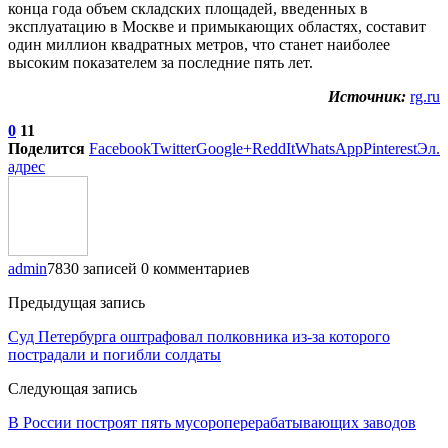
конца года объем складских площадей, введенных в
эксплуатацию в Москве и примыкающих областях, составит
один миллион квадратных метров, что станет наиболее
высоким показателем за последние пять лет.
Источник:
rg.ru
0
11
Поделится
Facebook
Twitter
Google+
ReddIt
WhatsApp
Pinterest
Эл.
адрес
admin
7830 записей
0 комментариев
Предыдущая запись
Суд Петербурга оштрафовал полковника из-за которого
пострадали и погибли солдаты
Следующая запись
В России построят пять мусороперерабатывающих заводов