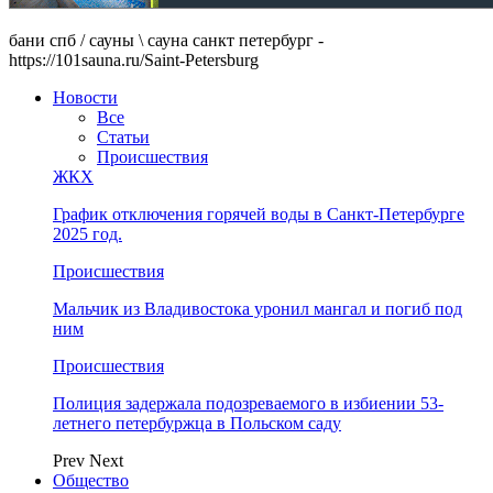
бани спб / сауны \ сауна санкт петербург -
https://101sauna.ru/Saint-Petersburg
Новости
Все
Статьи
Происшествия
ЖКХ
График отключения горячей воды в Санкт-Петербурге
2025 год.
Происшествия
Мальчик из Владивостока уронил мангал и погиб под
ним
Происшествия
Полиция задержала подозреваемого в избиении 53-
летнего петербуржца в Польском саду
Prev
Next
Общество