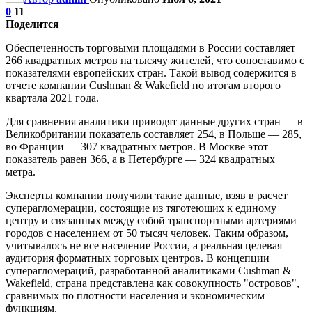
0
11
Поделится
Обеспеченность торговыми площадями в России составляет
266 квадратных метров на тысячу жителей, что сопоставимо с
показателями европейских стран. Такой вывод содержится в
отчете компании Cushman & Wakefield по итогам второго
квартала 2021 года.
Для сравнения аналитики приводят данные других стран — в
Великобритании показатель составляет 254, в Польше — 285,
во Франции — 307 квадратных метров. В Москве этот
показатель равен 366, а в Петербурге — 324 квадратных
метра.
Эксперты компании получили такие данные, взяв в расчет
суперагломерации, состоящие из тяготеющих к единому
центру и связанных между собой транспортными артериями
городов с населением от 50 тысяч человек. Таким образом,
учитывалось не все население России, а реальная целевая
аудитория форматных торговых центров. В концепции
суперагломераций, разработанной аналитиками Cushman &
Wakefield, страна представлена как совокупность "островов",
сравнимых по плотности населения и экономическим
функциям.