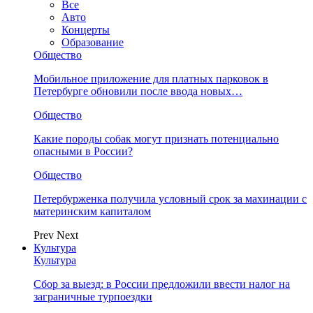
Все
Авто
Концерты
Образование
Общество
Мобильное приложение для платных парковок в
Петербурге обновили после ввода новых…
Общество
Какие породы собак могут признать потенциально
опасными в России?
Общество
Петербурженка получила условный срок за махинации с
материнским капиталом
Prev
Next
Культура
Культура
Сбор за выезд: в России предложили ввести налог на
заграничные турпоездки