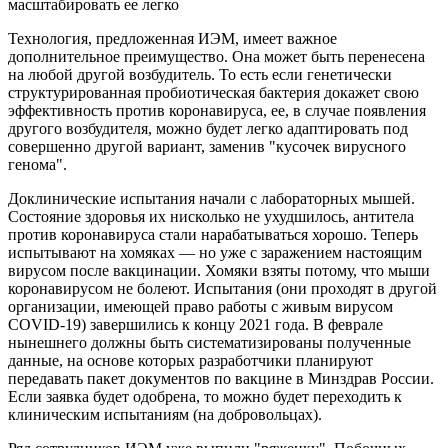
масштабировать ее легко
Технология, предложенная ИЭМ, имеет важное
дополнительное преимущество. Она может быть перенесена
на любой другой возбудитель. То есть если генетически
структурированная пробиотическая бактерия докажет свою
эффективность против коронавируса, ее, в случае появления
другого возбудителя, можно будет легко адаптировать под
совершенно другой вариант, заменив "кусочек вирусного
генома".
Доклинические испытания начали с лабораторных мышей.
Состояние здоровья их нисколько не ухудшилось, антитела
против коронавируса стали нарабатываться хорошо. Теперь
испытывают на хомяках — но уже с заражением настоящим
вирусом после вакцинации. Хомяки взяты потому, что мыши
коронавирусом не болеют. Испытания (они проходят в другой
организации, имеющей право работы с живым вирусом
COVID-19) завершились к концу 2021 года. В феврале
нынешнего должны быть систематизированы полученные
данные, на основе которых разработчики планируют
передавать пакет документов по вакцине в Минздрав России.
Если заявка будет одобрена, то можно будет переходить к
клиническим испытаниям (на добровольцах).