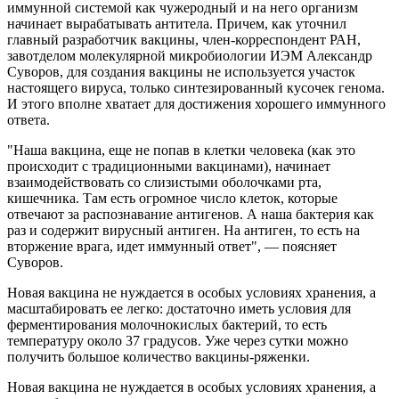
иммунной системой как чужеродный и на него организм
начинает вырабатывать антитела. Причем, как уточнил
главный разработчик вакцины, член-корреспондент РАН,
завотделом молекулярной микробиологии ИЭМ Александр
Суворов, для создания вакцины не используется участок
настоящего вируса, только синтезированный кусочек генома.
И этого вполне хватает для достижения хорошего иммунного
ответа.
"Наша вакцина, еще не попав в клетки человека (как это
происходит с традиционными вакцинами), начинает
взаимодействовать со слизистыми оболочками рта,
кишечника. Там есть огромное число клеток, которые
отвечают за распознавание антигенов. А наша бактерия как
раз и содержит вирусный антиген. На антиген, то есть на
вторжение врага, идет иммунный ответ", — поясняет
Суворов.
Новая вакцина не нуждается в особых условиях хранения, а
масштабировать ее легко: достаточно иметь условия для
ферментирования молочнокислых бактерий, то есть
температуру около 37 градусов. Уже через сутки можно
получить большое количество вакцины-ряженки.
Новая вакцина не нуждается в особых условиях хранения, а