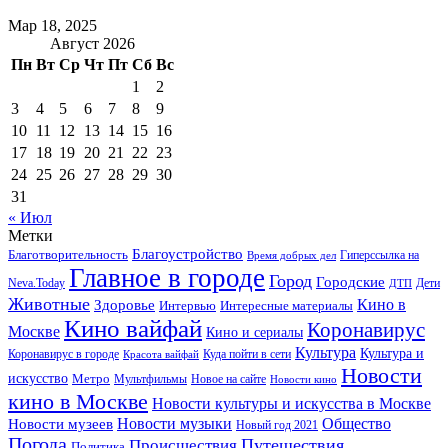
Мар 18, 2025
Август 2026
Пн
Вт
Ср
Чт
Пт
Сб
Вс
1
2
3
4
5
6
7
8
9
10
11
12
13
14
15
16
17
18
19
20
21
22
23
24
25
26
27
28
29
30
31
« Июл
Метки
Благоустройство
Благотворительность
Гиперссылка на
Время добрых дел
Главное в городе
Город
Городские
Neva.Today
Дети
ДТП
Животные
Кино в
Здоровье
Интервью
Интересные материалы
Кино вайфай
Коронавирус
Москве
Кино и сериалы
Культура
Культура и
Куда пойти в сети
Коронавирус в городе
Красота вайфай
Новости
искусство
Метро
Новое на сайте
Мультфильмы
Новости кино
кино в Москве
Новости культуры и искусства в Москве
Новости музеев
Новости музыки
Общество
Новый год 2021
Погода
Происшествия
Путешествия
Политика