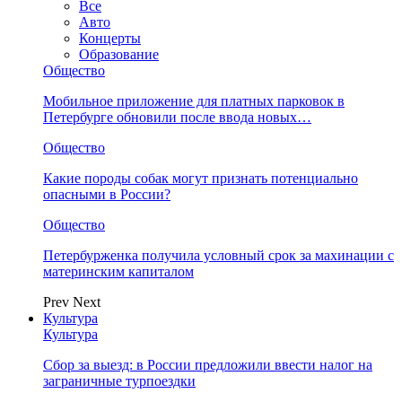
Все
Авто
Концерты
Образование
Общество
Мобильное приложение для платных парковок в
Петербурге обновили после ввода новых…
Общество
Какие породы собак могут признать потенциально
опасными в России?
Общество
Петербурженка получила условный срок за махинации с
материнским капиталом
Prev
Next
Культура
Культура
Сбор за выезд: в России предложили ввести налог на
заграничные турпоездки