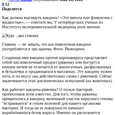
0
12
Поделится
Как должна выглядеть вакцина? «Это ампула или флакончик с
жидкостью», — ответите вы. У петербургских ученых из
Института экспериментальной медицины иное мнение.
Главное — не забыть, что кисломолочная вакцина
употребляется в три приема. Фото: Photoxpress
Созданная ими вакцина против коронавируса представляет
собой кисломолочный продукт (ряженку или йогурт) и
внешне ничем не отличается от аналогичных, расфасованных
в бутылочки и продающихся в магазинах. Эту вакцину нужно
пить, и по вкусу она действительно схожа с ряженкой. Сейчас
заканчивается этап доклинических испытаний (на животных).
Как работает вакцина-ряженка? О пользе бактерий-
пробиотиков всем известно. Для того, чтобы ряженка
превратилась в вакцину, маленький участок вирусного генома
"встраивается" в геном полезной для нашего организма
бактерии. И тогда на ее поверхности начинает
вырабатываться белок вируса. Именно он распознается