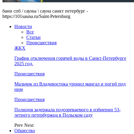
бани спб / сауны \ сауна санкт петербург -
https://101sauna.ru/Saint-Petersburg
Новости
Все
Статьи
Происшествия
ЖКХ
График отключения горячей воды в Санкт-Петербурге
2025 год.
Происшествия
Мальчик из Владивостока уронил мангал и погиб под
ним
Происшествия
Полиция задержала подозреваемого в избиении 53-
летнего петербуржца в Польском саду
Prev
Next
Общество