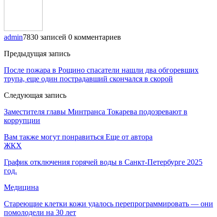
admin
7830 записей
0 комментариев
Предыдущая запись
После пожара в Рощино спасатели нашли два обгоревших
трупа, еще один пострадавший скончался в скорой
Следующая запись
Заместителя главы Минтранса Токарева подозревают в
коррупции
Вам также могут понравиться
Еще от автора
ЖКХ
График отключения горячей воды в Санкт-Петербурге 2025
год.
Медицина
Стареющие клетки кожи удалось перепрограммировать — они
помолодели на 30 лет