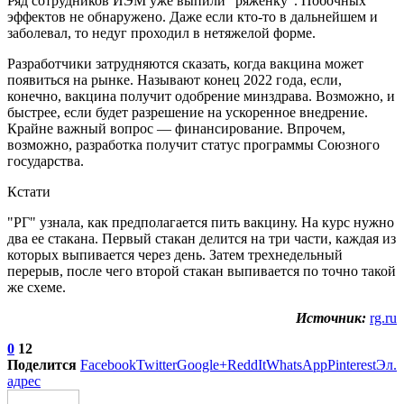
Ряд сотрудников ИЭМ уже выпили "ряженку". Побочных
эффектов не обнаружено. Даже если кто-то в дальнейшем и
заболевал, то недуг проходил в нетяжелой форме.
Разработчики затрудняются сказать, когда вакцина может
появиться на рынке. Называют конец 2022 года, если,
конечно, вакцина получит одобрение минздрава. Возможно, и
быстрее, если будет разрешение на ускоренное внедрение.
Крайне важный вопрос — финансирование. Впрочем,
возможно, разработка получит статус программы Союзного
государства.
Кстати
"РГ" узнала, как предполагается пить вакцину. На курс нужно
два ее стакана. Первый стакан делится на три части, каждая из
которых выпивается через день. Затем трехнедельный
перерыв, после чего второй стакан выпивается по точно такой
же схеме.
Источник:
rg.ru
0
12
Поделится
Facebook
Twitter
Google+
ReddIt
WhatsApp
Pinterest
Эл.
адрес