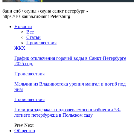
бани спб / сауны \ сауна санкт петербург -
https://101sauna.ru/Saint-Petersburg
Новости
Все
Статьи
Происшествия
ЖКХ
График отключения горячей воды в Санкт-Петербурге
2025 год.
Происшествия
Мальчик из Владивостока уронил мангал и погиб под
ним
Происшествия
Полиция задержала подозреваемого в избиении 53-
летнего петербуржца в Польском саду
Prev
Next
Общество