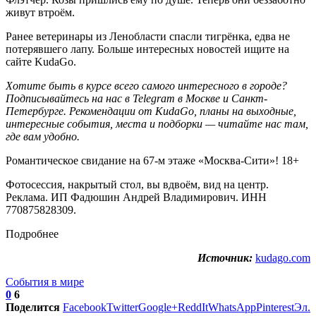
живут втроём.
Ранее ветеринары из Ленобласти спасли тигрёнка, едва не
потерявшего лапу. Больше интересных новостей ищите на
сайте KudaGo.
Хотите быть в курсе всего самого интересного в городе?
Подписывайтесь на нас в Telegram в
Москве
и
Санкт-
Петербурге
. Рекомендации от KudaGo, планы на выходные,
интересные события, места и подборки — читайте нас там,
где вам удобно.
Романтическое свидание на 67-м этаже «Москва-Сити»! 18+
Фотосессия, накрытый стол, вы вдвоём, вид на центр.
Реклама. ИП Фадюшин Андрей Владимирович. ИНН
770875828309.
Подробнее
Источник:
kudago.com
События в мире
0
6
Поделится
Facebook
Twitter
Google+
ReddIt
WhatsApp
Pinterest
Эл.