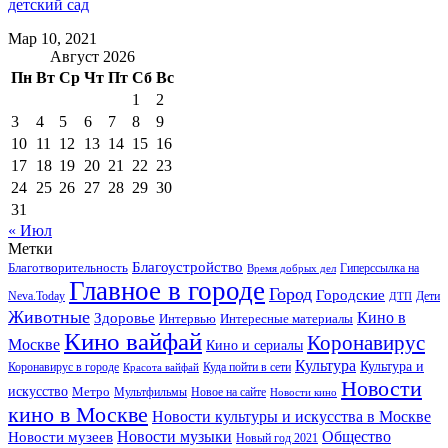
детский сад
Мар 10, 2021
Август 2026
Пн
Вт
Ср
Чт
Пт
Сб
Вс
1
2
3
4
5
6
7
8
9
10
11
12
13
14
15
16
17
18
19
20
21
22
23
24
25
26
27
28
29
30
31
« Июл
Метки
Благоустройство
Благотворительность
Гиперссылка на
Время добрых дел
Главное в городе
Город
Городские
Neva.Today
Дети
ДТП
Животные
Кино в
Здоровье
Интервью
Интересные материалы
Кино вайфай
Коронавирус
Москве
Кино и сериалы
Культура
Культура и
Куда пойти в сети
Коронавирус в городе
Красота вайфай
Новости
искусство
Метро
Новое на сайте
Мультфильмы
Новости кино
кино в Москве
Новости культуры и искусства в Москве
Новости музеев
Новости музыки
Общество
Новый год 2021