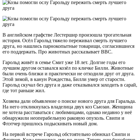
В английском графстве Лестершир произошла трогательная
история. Осёл Гарольд тяжело переживал смерть лучшего
друга, но нашлись парнокопытные товарищи, согласившиеся
его поддержать. Про животных рассказывает ВВС.
Гарольд живёт в семье Смит уже 18 лет. Долгие годы его
лучшим другом оставался козёл по кличке Билли. Животные
были очень близки и практически не отходили друг от друга.
Этой зимой, в канун Рождества, Билли умер от старости.
Гарольд скучал без друга и даже отказывался заходить в сарай,
где тот раньше жил.
Хозяева дали объявление о поиске нового друга для Гаральда.
На него откликнулась владелица двух коз Сьюзан. Женщина
не хотела расставаться с любимицами, однако недавно у неё
обнаружили неоперабельную раковую опухоль. Свипи и
Флэтчер пришлось подыскивать новый дом.
На первой встрече Гарольд обстоятельно обнюхал Свипи и
Флэтчер. Козы пришлись ему по душе. Теперь они беззаботно