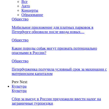
Все
Авто
Концерты
Образование
Общество
Мобильное приложение для платных парковок в
Петербурге обновили после ввода новых…
Общество
Какие породы собак могут признать потенциально
опасными в России?
Общество
Петербурженка получила условный срок за махинации с
материнским капиталом
Prev
Next
Культура
Культура
Сбор за выезд: в России предложили ввести налог на
заграничные турпоездки