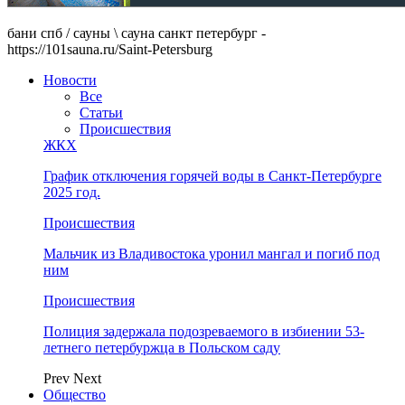
бани спб / сауны \ сауна санкт петербург -
https://101sauna.ru/Saint-Petersburg
Новости
Все
Статьи
Происшествия
ЖКХ
График отключения горячей воды в Санкт-Петербурге
2025 год.
Происшествия
Мальчик из Владивостока уронил мангал и погиб под
ним
Происшествия
Полиция задержала подозреваемого в избиении 53-
летнего петербуржца в Польском саду
Prev
Next
Общество