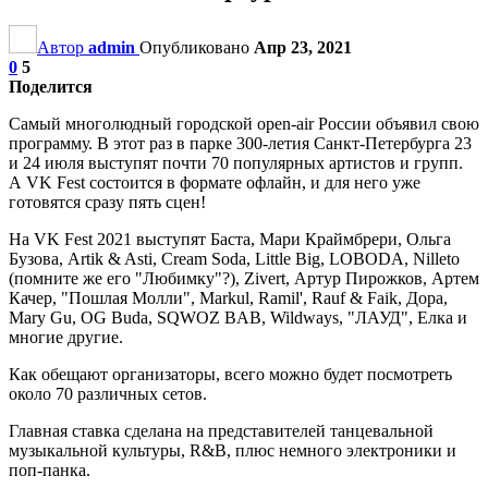
Автор
admin
Опубликовано
Апр 23, 2021
0
5
Поделится
Самый многолюдный городской open-air России объявил свою
программу. В этот раз в парке 300-летия Санкт-Петербурга 23
и 24 июля выступят почти 70 популярных артистов и групп.
А VK Fest состоится в формате офлайн, и для него уже
готовятся сразу пять сцен!
На VK Fest 2021 выступят Баста, Мари Краймбрери, Ольга
Бузова, Artik & Asti, Cream Soda, Little Big, LOBODA, Nilleto
(помните же его "Любимку"?), Zivert, Артур Пирожков, Артем
Качер, "Пошлая Молли", Markul, Ramil', Rauf & Faik, Дора,
Mary Gu, OG Buda, SQWOZ BAB, Wildways, "ЛАУД", Елка и
многие другие.
Как обещают организаторы, всего можно будет посмотреть
около 70 различных сетов.
Главная ставка сделана на представителей танцевальной
музыкальной культуры, R&B, плюс немного электроники и
поп-панка.