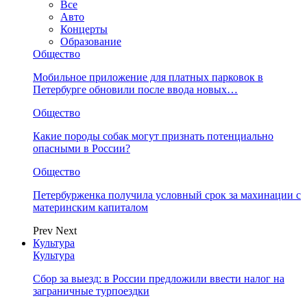
Все
Авто
Концерты
Образование
Общество
Мобильное приложение для платных парковок в
Петербурге обновили после ввода новых…
Общество
Какие породы собак могут признать потенциально
опасными в России?
Общество
Петербурженка получила условный срок за махинации с
материнским капиталом
Prev
Next
Культура
Культура
Сбор за выезд: в России предложили ввести налог на
заграничные турпоездки