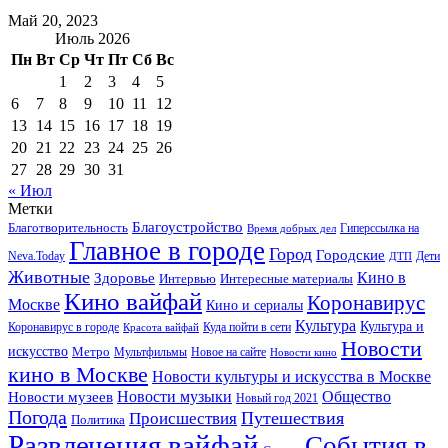
Май 20, 2023
Июль 2026
Пн
Вт
Ср
Чт
Пт
Сб
Вс
1
2
3
4
5
6
7
8
9
10
11
12
13
14
15
16
17
18
19
20
21
22
23
24
25
26
27
28
29
30
31
« Июл
Метки
Благоустройство
Благотворительность
Гиперссылка на
Время добрых дел
Главное в городе
Город
Городские
Neva.Today
Дети
ДТП
Животные
Кино в
Здоровье
Интервью
Интересные материалы
Кино вайфай
Коронавирус
Москве
Кино и сериалы
Культура
Культура и
Куда пойти в сети
Коронавирус в городе
Красота вайфай
Новости
искусство
Метро
Новое на сайте
Мультфильмы
Новости кино
кино в Москве
Новости культуры и искусства в Москве
Новости музеев
Новости музыки
Общество
Новый год 2021
Погода
Происшествия
Путешествия
Политика
Развлечения вайфай
События в