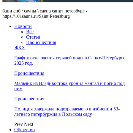
бани спб / сауны \ сауна санкт петербург -
https://101sauna.ru/Saint-Petersburg
Новости
Все
Статьи
Происшествия
ЖКХ
График отключения горячей воды в Санкт-Петербурге
2025 год.
Происшествия
Мальчик из Владивостока уронил мангал и погиб под
ним
Происшествия
Полиция задержала подозреваемого в избиении 53-
летнего петербуржца в Польском саду
Prev
Next
Общество