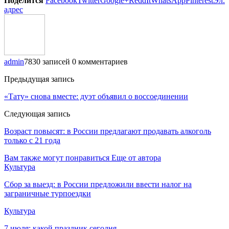
Поделится
Facebook
Twitter
Google+
ReddIt
WhatsApp
Pinterest
Эл.
адрес
admin
7830 записей
0 комментариев
Предыдущая запись
«Тату» снова вместе: дуэт объявил о воссоединении
Следующая запись
Возраст повысят: в России предлагают продавать алкоголь
только с 21 года
Вам также могут понравиться
Еще от автора
Культура
Сбор за выезд: в России предложили ввести налог на
заграничные турпоездки
Культура
7 июля: какой праздник сегодня