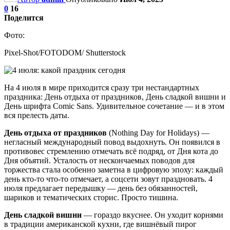
0
16
Поделится
Фото:
Pixel-Shot/FOTODOM/ Shutterstock
На 4 июля в мире приходится сразу три нестандартных
праздника: День отдыха от праздников, День сладкой вишни и
День шрифта Comic Sans. Удивительное сочетание — и в этом
вся прелесть даты.
День отдыха от праздников
(Nothing Day for Holidays) —
негласный международный повод выдохнуть. Он появился в
противовес стремлению отмечать всё подряд, от Дня кота до
Дня объятий. Усталость от нескончаемых поводов для
торжества стала особенно заметна в цифровую эпоху: каждый
день кто-то что-то отмечает, а соцсети зовут праздновать. 4
июля предлагает передышку — день без обязанностей,
шариков и тематических сторис. Просто тишина.
День сладкой вишни
— гораздо вкуснее. Он уходит корнями
в традиции американской кухни, где вишнёвый пирог