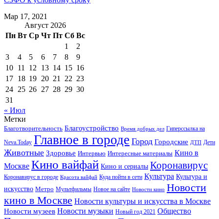
Мар 17, 2021
Август 2026
Пн
Вт
Ср
Чт
Пт
Сб
Вс
1
2
3
4
5
6
7
8
9
10
11
12
13
14
15
16
17
18
19
20
21
22
23
24
25
26
27
28
29
30
31
« Июл
Метки
Благоустройство
Благотворительность
Гиперссылка на
Время добрых дел
Главное в городе
Город
Городские
Neva.Today
Дети
ДТП
Животные
Кино в
Здоровье
Интервью
Интересные материалы
Кино вайфай
Коронавирус
Москве
Кино и сериалы
Культура
Культура и
Куда пойти в сети
Коронавирус в городе
Красота вайфай
Новости
искусство
Метро
Новое на сайте
Мультфильмы
Новости кино
кино в Москве
Новости культуры и искусства в Москве
Новости музеев
Новости музыки
Общество
Новый год 2021