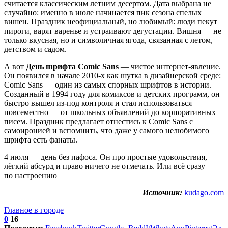
считается классическим летним десертом. Дата выбрана не
случайно: именно в июле начинается пик сезона спелых
вишен. Праздник неофициальный, но любимый: люди пекут
пироги, варят варенье и устраивают дегустации. Вишня — не
только вкусная, но и символичная ягода, связанная с летом,
детством и садом.
А вот
День шрифта Comic Sans
— чистое интернет-явление.
Он появился в начале 2010-х как шутка в дизайнерской среде:
Comic Sans — один из самых спорных шрифтов в истории.
Созданный в 1994 году для комиксов и детских программ, он
быстро вышел из-под контроля и стал использоваться
повсеместно — от школьных объявлений до корпоративных
писем. Праздник предлагает отнестись к Comic Sans с
самоиронией и вспомнить, что даже у самого нелюбимого
шрифта есть фанаты.
4 июля — день без пафоса. Он про простые удовольствия,
лёгкий абсурд и право ничего не отмечать. Или всё сразу —
по настроению
Источник:
kudago.com
Главное в городе
0
16