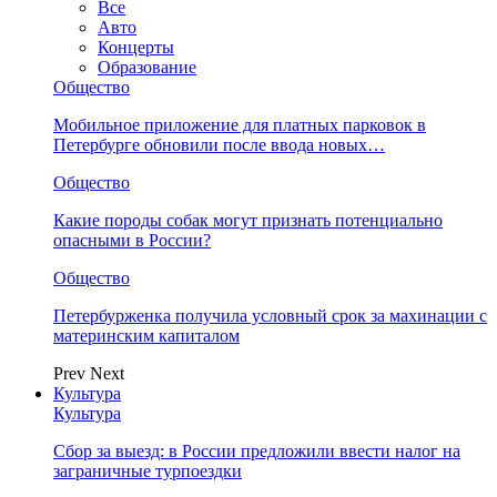
Все
Авто
Концерты
Образование
Общество
Мобильное приложение для платных парковок в
Петербурге обновили после ввода новых…
Общество
Какие породы собак могут признать потенциально
опасными в России?
Общество
Петербурженка получила условный срок за махинации с
материнским капиталом
Prev
Next
Культура
Культура
Сбор за выезд: в России предложили ввести налог на
заграничные турпоездки