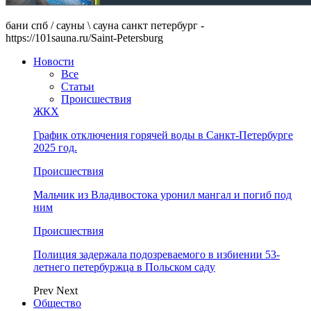
бани спб / сауны \ сауна санкт петербург -
https://101sauna.ru/Saint-Petersburg
Новости
Все
Статьи
Происшествия
ЖКХ
График отключения горячей воды в Санкт-Петербурге
2025 год.
Происшествия
Мальчик из Владивостока уронил мангал и погиб под
ним
Происшествия
Полиция задержала подозреваемого в избиении 53-
летнего петербуржца в Польском саду
Prev
Next
Общество