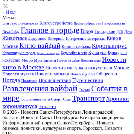
31
« Июл
Метки
Благоустройство
Благотворительность
Гиперссылка на
Время добрых дел
Главное в городе
Город
Городские
Neva.Today
Дети
ДТП
Животные
Кино в
Здоровье
Интервью
Интересные материалы
Кино вайфай
Коронавирус
Москве
Кино и сериалы
Культура
Культура и
Куда пойти в сети
Коронавирус в городе
Красота вайфай
Новости
искусство
Метро
Новое на сайте
Мультфильмы
Новости кино
кино в Москве
Новости культуры и искусства в Москве
Новости музеев
Новости музыки
Общество
Новый год 2021
Погода
Происшествия
Путешествия
Политика
Развлечения вайфай
События в
Смерти
мире
Транспорт
Хроники
Спорт
Социальные сети
Суды
коронавируса
Это лето
© 2026 - Новости Санкт-Петербурга и Ленинградской
области. Новости Санкт-Петербурга. Все права защищены.
Информационный портал Санкт-Петербурга. Новости
бизнеса, политики, культуры и спорта. Гороскоп. Новости
СПб.