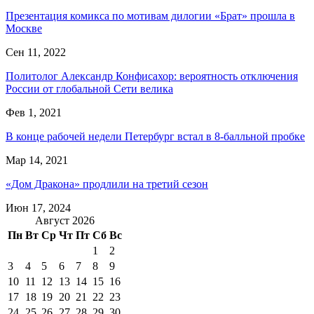
Презентация комикса по мотивам дилогии «Брат» прошла в
Москве
Сен 11, 2022
Политолог Александр Конфисахор: вероятность отключения
России от глобальной Сети велика
Фев 1, 2021
В конце рабочей недели Петербург встал в 8-балльной пробке
Мар 14, 2021
«Дом Дракона» продлили на третий сезон
Июн 17, 2024
Август 2026
Пн
Вт
Ср
Чт
Пт
Сб
Вс
1
2
3
4
5
6
7
8
9
10
11
12
13
14
15
16
17
18
19
20
21
22
23
24
25
26
27
28
29
30