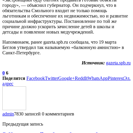
городу», — объяснил губернатор. Он подчеркнул, что в
обязательства Смольного входит не только помощь
льготникам и обеспечение их недвижимостью, но и развитие
социальной инфраструктуры. Постановление по той же
причине должно ускорить зачисление детей в школы и
детсады и появление новых медучреждений.
Напоминаем, ранее gazeta.spb.ru сообщала, что 19 марта
Беглов утвердил так называемую «балконную амнистию» в
Санкт-Петербурге.
Источник:
gazeta.spb.ru
0
6
Поделится
Facebook
Twitter
Google+
ReddIt
WhatsApp
Pinterest
Эл.
адрес
admin
7830 записей
0 комментариев
Предыдущая запись