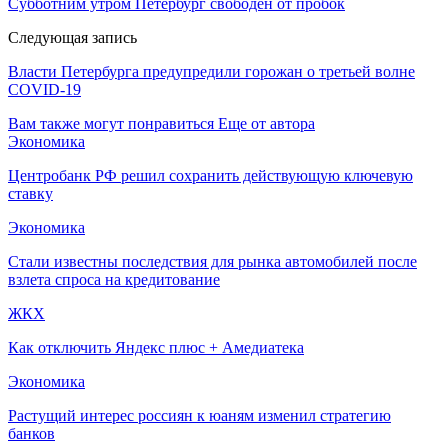
Субботним утром Петербург свободен от пробок
Следующая запись
Власти Петербурга предупредили горожан о третьей волне
COVID-19
Вам также могут понравиться
Еще от автора
Экономика
Центробанк РФ решил сохранить действующую ключевую
ставку
Экономика
Стали известны последствия для рынка автомобилей после
взлета спроса на кредитование
ЖКХ
Как отключить Яндекс плюс + Амедиатека
Экономика
Растущий интерес россиян к юаням изменил стратегию
банков