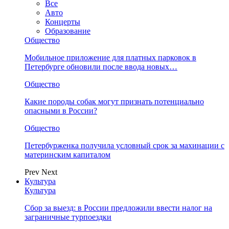
Все
Авто
Концерты
Образование
Общество
Мобильное приложение для платных парковок в
Петербурге обновили после ввода новых…
Общество
Какие породы собак могут признать потенциально
опасными в России?
Общество
Петербурженка получила условный срок за махинации с
материнским капиталом
Prev
Next
Культура
Культура
Сбор за выезд: в России предложили ввести налог на
заграничные турпоездки