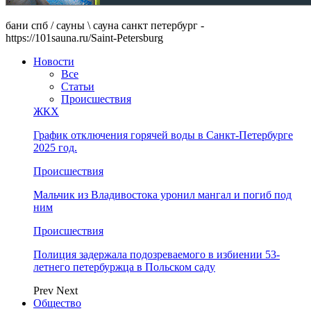
бани спб / сауны \ сауна санкт петербург -
https://101sauna.ru/Saint-Petersburg
Новости
Все
Статьи
Происшествия
ЖКХ
График отключения горячей воды в Санкт-Петербурге
2025 год.
Происшествия
Мальчик из Владивостока уронил мангал и погиб под
ним
Происшествия
Полиция задержала подозреваемого в избиении 53-
летнего петербуржца в Польском саду
Prev
Next
Общество