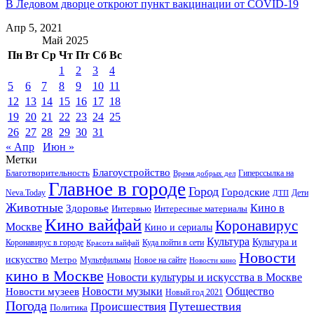
В Ледовом дворце откроют пункт вакцинации от COVID-19
Апр 5, 2021
Май 2025
Пн
Вт
Ср
Чт
Пт
Сб
Вс
1
2
3
4
5
6
7
8
9
10
11
12
13
14
15
16
17
18
19
20
21
22
23
24
25
26
27
28
29
30
31
« Апр
Июн »
Метки
Благоустройство
Благотворительность
Гиперссылка на
Время добрых дел
Главное в городе
Город
Городские
Neva.Today
Дети
ДТП
Животные
Кино в
Здоровье
Интервью
Интересные материалы
Кино вайфай
Коронавирус
Москве
Кино и сериалы
Культура
Культура и
Куда пойти в сети
Коронавирус в городе
Красота вайфай
Новости
искусство
Метро
Новое на сайте
Мультфильмы
Новости кино
кино в Москве
Новости культуры и искусства в Москве
Новости музеев
Новости музыки
Общество
Новый год 2021
Погода
Происшествия
Путешествия
Политика