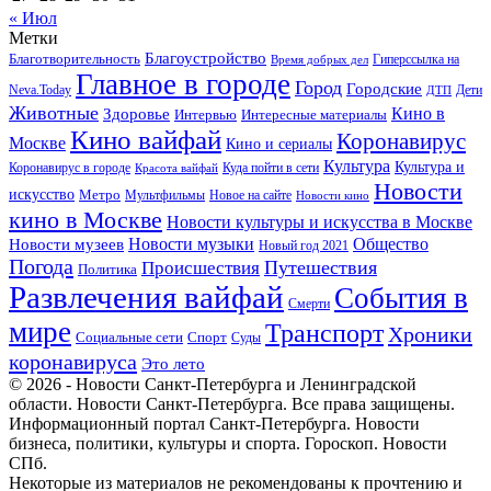
« Июл
Метки
Благоустройство
Благотворительность
Гиперссылка на
Время добрых дел
Главное в городе
Город
Городские
Neva.Today
Дети
ДТП
Животные
Кино в
Здоровье
Интервью
Интересные материалы
Кино вайфай
Коронавирус
Москве
Кино и сериалы
Культура
Культура и
Куда пойти в сети
Коронавирус в городе
Красота вайфай
Новости
искусство
Метро
Новое на сайте
Мультфильмы
Новости кино
кино в Москве
Новости культуры и искусства в Москве
Новости музеев
Новости музыки
Общество
Новый год 2021
Погода
Происшествия
Путешествия
Политика
Развлечения вайфай
События в
Смерти
мире
Транспорт
Хроники
Спорт
Социальные сети
Суды
коронавируса
Это лето
© 2026 - Новости Санкт-Петербурга и Ленинградской
области. Новости Санкт-Петербурга. Все права защищены.
Информационный портал Санкт-Петербурга. Новости
бизнеса, политики, культуры и спорта. Гороскоп. Новости
СПб.
Некоторые из материалов не рекомендованы к прочтению и