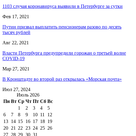
1103 случая коронавируса выявили в Петербурге за сутки
Фев 17, 2021
Путин призвал выплатить пенсионерам разово по десять
тысяч рублей
Авг 22, 2021
Власти Петербурга предупредили горожан о третьей волне
COVID-19
Мар 27, 2021
В Кронштадте во второй раз открылась «Морская почта»
Июл 27, 2024
Июль 2026
Пн
Вт
Ср
Чт
Пт
Сб
Вс
1
2
3
4
5
6
7
8
9
10
11
12
13
14
15
16
17
18
19
20
21
22
23
24
25
26
27
28
29
30
31