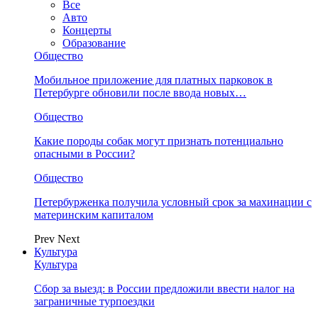
Все
Авто
Концерты
Образование
Общество
Мобильное приложение для платных парковок в
Петербурге обновили после ввода новых…
Общество
Какие породы собак могут признать потенциально
опасными в России?
Общество
Петербурженка получила условный срок за махинации с
материнским капиталом
Prev
Next
Культура
Культура
Сбор за выезд: в России предложили ввести налог на
заграничные турпоездки