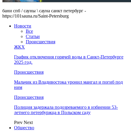
бани спб / сауны \ сауна санкт петербург -
https://101sauna.ru/Saint-Petersburg
Новости
Все
Статьи
Происшествия
ЖКХ
График отключения горячей воды в Санкт-Петербурге
2025 год.
Происшествия
Мальчик из Владивостока уронил мангал и погиб под
ним
Происшествия
Полиция задержала подозреваемого в избиении 53-
летнего петербуржца в Польском саду
Prev
Next
Общество