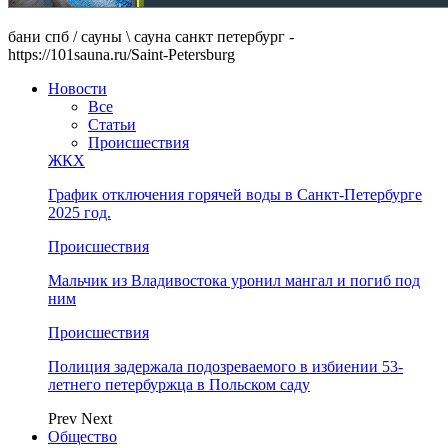
бани спб / сауны \ сауна санкт петербург -
https://101sauna.ru/Saint-Petersburg
Новости
Все
Статьи
Происшествия
ЖКХ
График отключения горячей воды в Санкт-Петербурге
2025 год.
Происшествия
Мальчик из Владивостока уронил мангал и погиб под
ним
Происшествия
Полиция задержала подозреваемого в избиении 53-
летнего петербуржца в Польском саду
Prev
Next
Общество