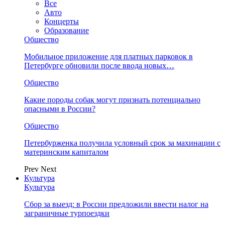
Все
Авто
Концерты
Образование
Общество
Мобильное приложение для платных парковок в
Петербурге обновили после ввода новых…
Общество
Какие породы собак могут признать потенциально
опасными в России?
Общество
Петербурженка получила условный срок за махинации с
материнским капиталом
Prev
Next
Культура
Культура
Сбор за выезд: в России предложили ввести налог на
заграничные турпоездки