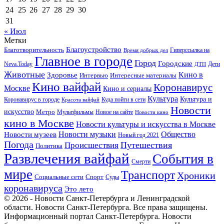
24
25
26
27
28
29
30
31
« Июл
Метки
Благоустройство
Благотворительность
Гиперссылка на
Время добрых дел
Главное в городе
Город
Городские
Neva.Today
Дети
ДТП
Животные
Кино в
Здоровье
Интервью
Интересные материалы
Кино вайфай
Коронавирус
Москве
Кино и сериалы
Культура
Культура и
Куда пойти в сети
Коронавирус в городе
Красота вайфай
Новости
искусство
Метро
Новое на сайте
Мультфильмы
Новости кино
кино в Москве
Новости культуры и искусства в Москве
Новости музеев
Новости музыки
Общество
Новый год 2021
Погода
Происшествия
Путешествия
Политика
Развлечения вайфай
События в
Смерти
мире
Транспорт
Хроники
Спорт
Социальные сети
Суды
коронавируса
Это лето
© 2026 - Новости Санкт-Петербурга и Ленинградской
области. Новости Санкт-Петербурга. Все права защищены.
Информационный портал Санкт-Петербурга. Новости