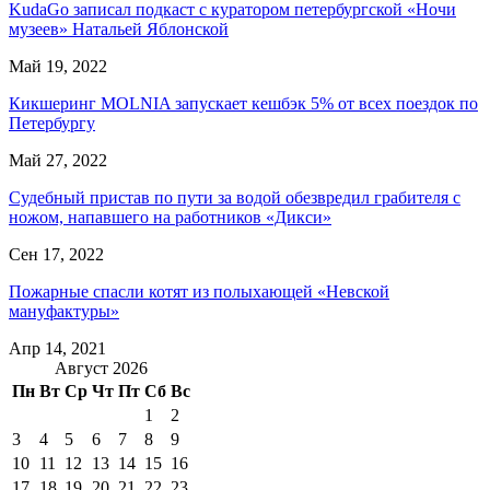
KudaGo записал подкаст с куратором петербургской «Ночи
музеев» Натальей Яблонской
Май 19, 2022
Кикшеринг MOLNIA запускает кешбэк 5% от всех поездок по
Петербургу
Май 27, 2022
Судебный пристав по пути за водой обезвредил грабителя с
ножом, напавшего на работников «Дикси»
Сен 17, 2022
Пожарные спасли котят из полыхающей «Невской
мануфактуры»
Апр 14, 2021
Август 2026
Пн
Вт
Ср
Чт
Пт
Сб
Вс
1
2
3
4
5
6
7
8
9
10
11
12
13
14
15
16
17
18
19
20
21
22
23