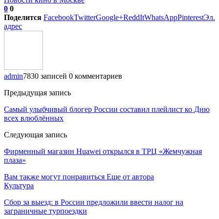
0
0
Поделится
Facebook
Twitter
Google+
ReddIt
WhatsApp
Pinterest
Эл.
адрес
admin
7830 записей
0 комментариев
Предыдущая запись
Самый улыбчивый блогер России составил плейлист ко Дню
всех влюблённых
Следующая запись
Фирменный магазин Huawei открылся в ТРЦ «Жемчужная
плаза»
Вам также могут понравиться
Еще от автора
Культура
Сбор за выезд: в России предложили ввести налог на
заграничные турпоездки