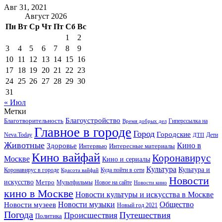
Авг 31, 2021
Август 2026
Пн
Вт
Ср
Чт
Пт
Сб
Вс
1
2
3
4
5
6
7
8
9
10
11
12
13
14
15
16
17
18
19
20
21
22
23
24
25
26
27
28
29
30
31
« Июл
Метки
Благоустройство
Благотворительность
Гиперссылка на
Время добрых дел
Главное в городе
Город
Городские
Neva.Today
Дети
ДТП
Животные
Кино в
Здоровье
Интервью
Интересные материалы
Кино вайфай
Коронавирус
Москве
Кино и сериалы
Культура
Культура и
Куда пойти в сети
Коронавирус в городе
Красота вайфай
Новости
искусство
Метро
Новое на сайте
Мультфильмы
Новости кино
кино в Москве
Новости культуры и искусства в Москве
Новости музеев
Новости музыки
Общество
Новый год 2021
Погода
Происшествия
Путешествия
Политика