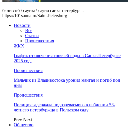
бани спб / сауны \ сауна санкт петербург -
https://101sauna.ru/Saint-Petersburg
Новости
Все
Статьи
Происшествия
ЖКХ
График отключения горячей воды в Санкт-Петербурге
2025 год.
Происшествия
Мальчик из Владивостока уронил мангал и погиб под
ним
Происшествия
Полиция задержала подозреваемого в избиении 53-
летнего петербуржца в Польском саду
Prev
Next
Общество