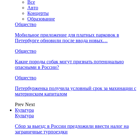
Все
Авто
Концерты
Образование
Общество
Мобильное приложение для платных парковок в
Петербурге обновили после ввода новых…
Общество
Какие породы собак могут признать потенциально
опасными в России?
Общество
Петербурженка получила условный срок за махинации с
материнским капиталом
Prev
Next
Культура
Культура
Сбор за выезд: в России предложили ввести налог на
заграничные турпоездки