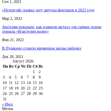
Сен 1, 2021
«Петергоф» назвал дату запуска фонтанов в 2022 году
Мар 2, 2022
Зрителям показали, как плавили металл для съёмок тизера
сериала «Властелин колец»
Янв 21, 2022
В Пушкине сгорело временное жилье рабочих
Дек 28, 2021
Август 2026
Пн
Вт
Ср
Чт
Пт
Сб
Вс
1
2
3
4
5
6
7
8
9
10
11
12
13
14
15
16
17
18
19
20
21
22
23
24
25
26
27
28
29
30
31
« Июл
Метки