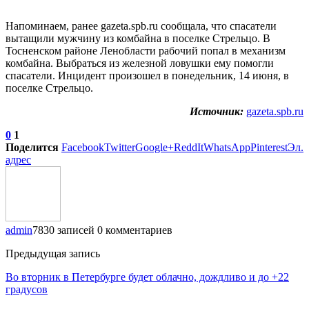
Напоминаем, ранее gazeta.spb.ru сообщала, что спасатели
вытащили мужчину из комбайна в поселке Стрельцо. В
Тосненском районе Ленобласти рабочий попал в механизм
комбайна. Выбраться из железной ловушки ему помогли
спасатели. Инцидент произошел в понедельник, 14 июня, в
поселке Стрельцо.
Источник:
gazeta.spb.ru
0
1
Поделится
Facebook
Twitter
Google+
ReddIt
WhatsApp
Pinterest
Эл.
адрес
admin
7830 записей
0 комментариев
Предыдущая запись
Во вторник в Петербурге будет облачно, дождливо и до +22
градусов