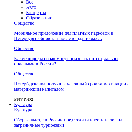
Все
Авто
Концерты
Образование
Общество
Мобильное приложение для платных парковок в
Петербурге обновили после ввода новых…
Общество
Какие породы собак могут признать потенциально
опасными в России?
Общество
Петербурженка получила условный срок за махинации с
материнским капиталом
Prev
Next
Культура
Культура
Сбор за выезд: в России предложили ввести налог на
заграничные турпоездки