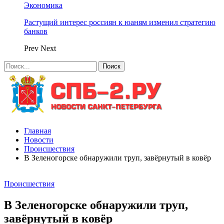
Экономика
Растущий интерес россиян к юаням изменил стратегию
банков
Prev
Next
Главная
Новости
Происшествия
В Зеленогорске обнаружили труп, завёрнутый в ковёр
Происшествия
В Зеленогорске обнаружили труп,
завёрнутый в ковёр