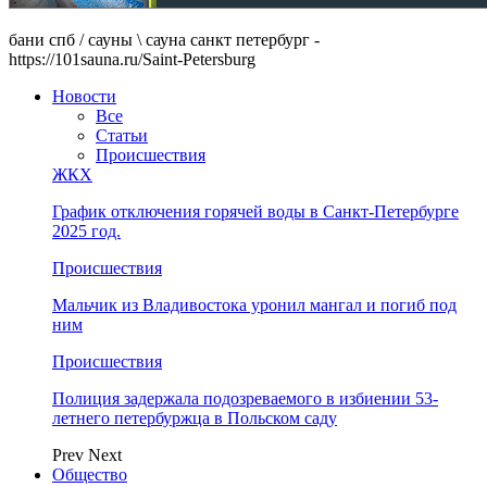
бани спб / сауны \ сауна санкт петербург -
https://101sauna.ru/Saint-Petersburg
Новости
Все
Статьи
Происшествия
ЖКХ
График отключения горячей воды в Санкт-Петербурге
2025 год.
Происшествия
Мальчик из Владивостока уронил мангал и погиб под
ним
Происшествия
Полиция задержала подозреваемого в избиении 53-
летнего петербуржца в Польском саду
Prev
Next
Общество