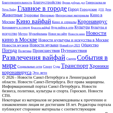
Благоустройство
Благотворительность
Гиперссылка на
Время добрых дел
Главное в городе
Город
Городские
Neva.Today
Дети
ДТП
Животные
Кино в
Здоровье
Интервью
Интересные материалы
Кино вайфай
Коронавирус
Москве
Кино и сериалы
Культура
Культура и
Куда пойти в сети
Коронавирус в городе
Красота вайфай
Новости
искусство
Метро
Новое на сайте
Мультфильмы
Новости кино
кино в Москве
Новости культуры и искусства в Москве
Новости музеев
Новости музыки
Общество
Новый год 2021
Погода
Происшествия
Путешествия
Политика
Развлечения вайфай
События в
Смерти
мире
Транспорт
Хроники
Спорт
Социальные сети
Суды
коронавируса
Это лето
© 2026 - Новости Санкт-Петербурга и Ленинградской
области. Новости Санкт-Петербурга. Все права защищены.
Информационный портал Санкт-Петербурга. Новости
бизнеса, политики, культуры и спорта. Гороскоп. Новости
СПб.
Некоторые из материалов не рекомендованы к прочтению и
ознакомлению лицам не достигшим 18 лет. Редакторы портала
публикуют сторонние материалы с соответствующим