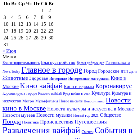
Пн
Вт
Ср
Чт
Пт
Сб
Вс
1
2
3
4
5
6
7
8
9
10
11
12
13
14
15
16
17
18
19
20
21
22
23
24
25
26
27
28
29
30
31
« Июл
Метки
Благоустройство
Благотворительность
Гиперссылка на
Время добрых дел
Главное в городе
Город
Городские
Neva.Today
Дети
ДТП
Животные
Кино в
Здоровье
Интервью
Интересные материалы
Кино вайфай
Коронавирус
Москве
Кино и сериалы
Культура
Культура и
Куда пойти в сети
Коронавирус в городе
Красота вайфай
Новости
искусство
Метро
Новое на сайте
Мультфильмы
Новости кино
кино в Москве
Новости культуры и искусства в Москве
Новости музеев
Новости музыки
Общество
Новый год 2021
Погода
Происшествия
Путешествия
Политика
Развлечения вайфай
События в
Смерти