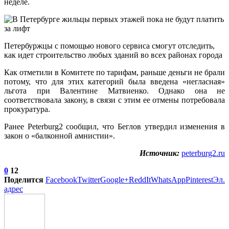
неделе.
Петербуржцы с помощью нового сервиса смогут отследить,
как идет строительство любых зданий во всех районах города
Как отметили в Комитете по тарифам, раньше деньги не брали
потому, что для этих категорий была введена «негласная»
льгота при Валентине Матвиенко. Однако она не
соответствовала закону, в связи с этим ее отмены потребовала
прокуратура.
Ранее Peterburg2 сообщил, что Беглов утвердил изменения в
закон о «балконной амнистии».
Источник:
peterburg2.ru
0
12
Поделится
Facebook
Twitter
Google+
ReddIt
WhatsApp
Pinterest
Эл.
адрес