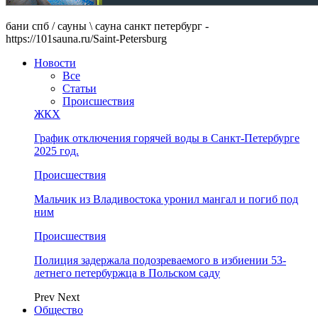
бани спб / сауны \ сауна санкт петербург -
https://101sauna.ru/Saint-Petersburg
Новости
Все
Статьи
Происшествия
ЖКХ
График отключения горячей воды в Санкт-Петербурге
2025 год.
Происшествия
Мальчик из Владивостока уронил мангал и погиб под
ним
Происшествия
Полиция задержала подозреваемого в избиении 53-
летнего петербуржца в Польском саду
Prev
Next
Общество