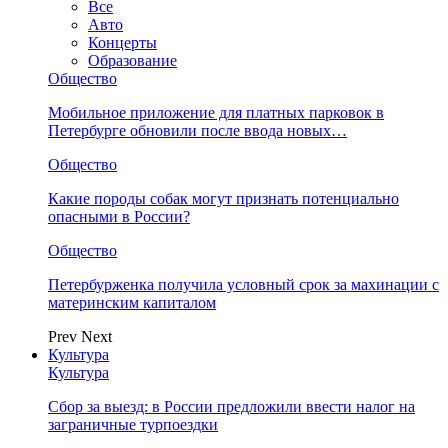
Все
Авто
Концерты
Образование
Общество
Мобильное приложение для платных парковок в
Петербурге обновили после ввода новых…
Общество
Какие породы собак могут признать потенциально
опасными в России?
Общество
Петербурженка получила условный срок за махинации с
материнским капиталом
Prev
Next
Культура
Культура
Сбор за выезд: в России предложили ввести налог на
заграничные турпоездки