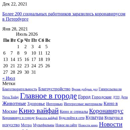
Дек 22, 2021
Более 200 социальных работников заразились коронавирусом
в Петербурге
Янв 28, 2021
Июль 2026
Пн
Вт
Ср
Чт
Пт
Сб
Вс
1
2
3
4
5
6
7
8
9
10
11
12
13
14
15
16
17
18
19
20
21
22
23
24
25
26
27
28
29
30
31
« Июл
Метки
Благоустройство
Благотворительность
Гиперссылка на
Время добрых дел
Главное в городе
Город
Городские
Neva.Today
Дети
ДТП
Животные
Кино в
Здоровье
Интервью
Интересные материалы
Кино вайфай
Коронавирус
Москве
Кино и сериалы
Культура
Культура и
Куда пойти в сети
Коронавирус в городе
Красота вайфай
Новости
искусство
Метро
Новое на сайте
Мультфильмы
Новости кино