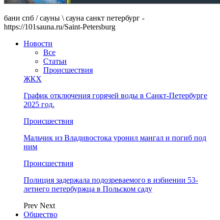
бани спб / сауны \ сауна санкт петербург -
https://101sauna.ru/Saint-Petersburg
Новости
Все
Статьи
Происшествия
ЖКХ
График отключения горячей воды в Санкт-Петербурге
2025 год.
Происшествия
Мальчик из Владивостока уронил мангал и погиб под
ним
Происшествия
Полиция задержала подозреваемого в избиении 53-
летнего петербуржца в Польском саду
Prev
Next
Общество