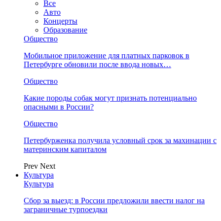
Все
Авто
Концерты
Образование
Общество
Мобильное приложение для платных парковок в
Петербурге обновили после ввода новых…
Общество
Какие породы собак могут признать потенциально
опасными в России?
Общество
Петербурженка получила условный срок за махинации с
материнским капиталом
Prev
Next
Культура
Культура
Сбор за выезд: в России предложили ввести налог на
заграничные турпоездки