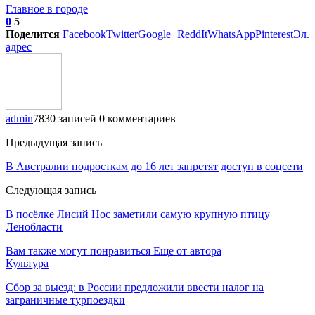
Главное в городе
0
5
Поделится
Facebook
Twitter
Google+
ReddIt
WhatsApp
Pinterest
Эл.
адрес
admin
7830 записей
0 комментариев
Предыдущая запись
В Австралии подросткам до 16 лет запретят доступ в соцсети
Следующая запись
В посёлке Лисий Нос заметили самую крупную птицу
Ленобласти
Вам также могут понравиться
Еще от автора
Культура
Сбор за выезд: в России предложили ввести налог на
заграничные турпоездки