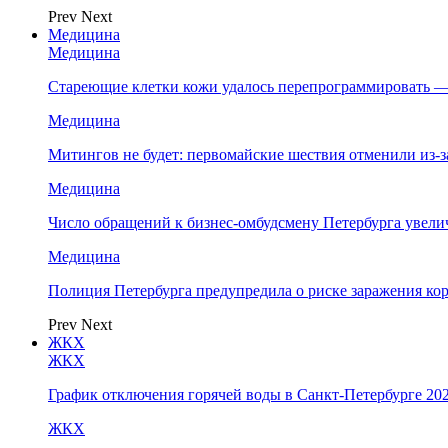
Prev
Next
Медицина
Медицина
Стареющие клетки кожи удалось перепрограммировать —
Медицина
Митингов не будет: первомайские шествия отменили из-
Медицина
Число обращений к бизнес-омбудсмену Петербурга увелич
Медицина
Полиция Петербурга предупредила о риске заражения к
Prev
Next
ЖКХ
ЖКХ
График отключения горячей воды в Санкт-Петербурге 202
ЖКХ