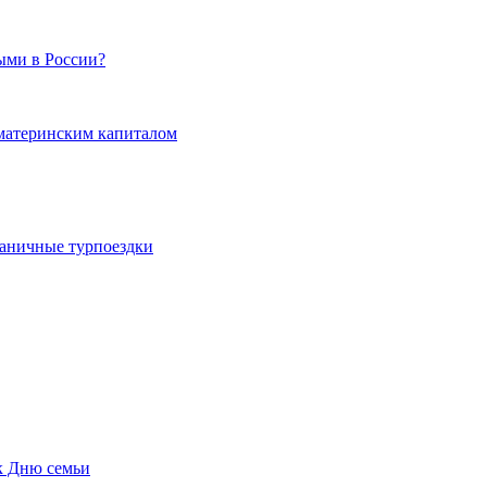
ыми в России?
 материнским капиталом
граничные турпоездки
к Дню семьи