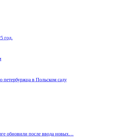
5 год.
м
о петербуржца в Польском саду
рге обновили после ввода новых…