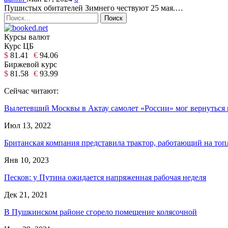
Пушистых обитателей Зимнего чествуют 25 мая.…
Курсы валют
Курс ЦБ
$
81.41
€
94.06
Биржевой курс
$
81.58
€
93.99
Сейчас читают:
Вылетевший Москвы в Актау самолет «России» мог вернуться и
Июл 13, 2022
Британская компания представила трактор, работающий на топ
Янв 10, 2023
Песков: у Путина ожидается напряженная рабочая неделя
Дек 21, 2021
В Пушкинском районе сгорело помещение колясочной