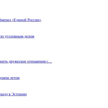
аймериз «Единой России»
ало уголовным делом
анить дружеские отношения с…
кущим летом
въезд в Эстонию