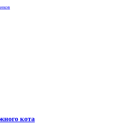
анков
жного кота