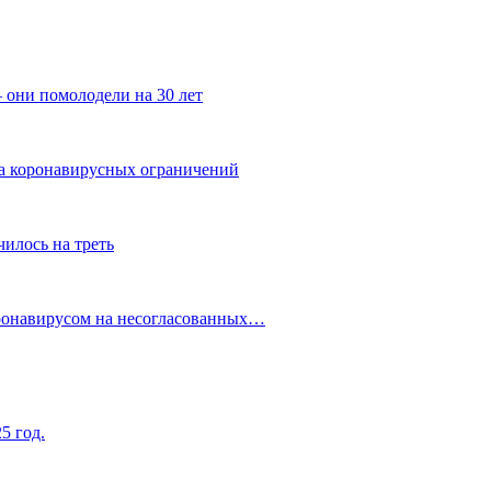
 они помолодели на 30 лет
за коронавирусных ограничений
илось на треть
оронавирусом на несогласованных…
5 год.