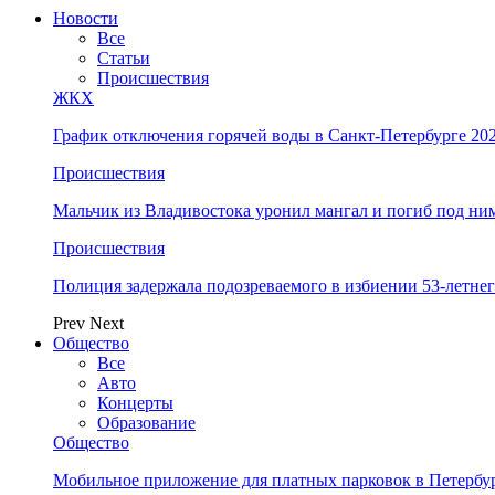
Новости
Все
Статьи
Происшествия
ЖКХ
График отключения горячей воды в Санкт-Петербурге 202
Происшествия
Мальчик из Владивостока уронил мангал и погиб под ни
Происшествия
Полиция задержала подозреваемого в избиении 53-летнег
Prev
Next
Общество
Все
Авто
Концерты
Образование
Общество
Мобильное приложение для платных парковок в Петербу