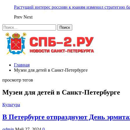
Растущий интерес россиян к юаням изменил стратегию б
Prev
Next
Главная
Музеи для детей в Санкт-Петербурге
просмотр тегов
Музеи для детей в Санкт-Петербурге
Культура
В Петербурге отпразднуют День эрмита
admin
Май 27, 2024
0