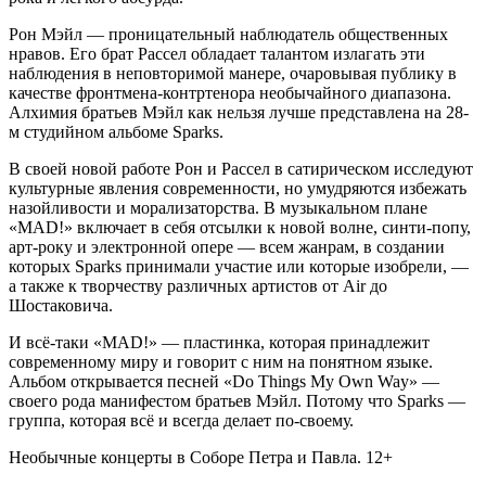
Рон Мэйл — проницательный наблюдатель общественных
нравов. Его брат Рассел обладает талантом излагать эти
наблюдения в неповторимой манере, очаровывая публику в
качестве фронтмена-контртенора необычайного диапазона.
Алхимия братьев Мэйл как нельзя лучше представлена на 28-
м студийном альбоме Sparks.
В своей новой работе Рон и Рассел в сатирическом исследуют
культурные явления современности, но умудряются избежать
назойливости и морализаторства. В музыкальном плане
«MAD!» включает в себя отсылки к новой волне, синти-попу,
арт-року и электронной опере — всем жанрам, в создании
которых Sparks принимали участие или которые изобрели, —
а также к творчеству различных артистов от Air до
Шостаковича.
И всё-таки «MAD!» — пластинка, которая принадлежит
современному миру и говорит с ним на понятном языке.
Альбом открывается песней «Do Things My Own Way» —
своего рода манифестом братьев Мэйл. Потому что Sparks —
группа, которая всё и всегда делает по-своему.
Необычные концерты в Соборе Петра и Павла. 12+