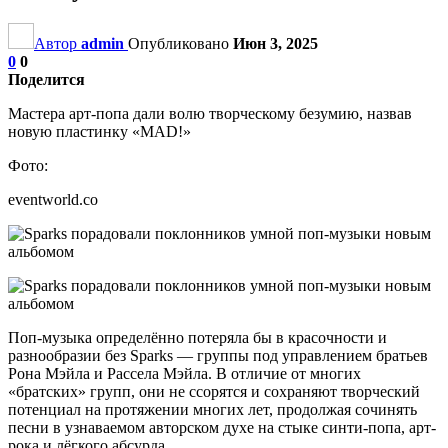
Автор
admin
Опубликовано
Июн 3, 2025
0
0
Поделится
Мастера арт-попа дали волю творческому безумию, назвав
новую пластинку «MAD!»
Фото:
eventworld.co
Поп-музыка определённо потеряла бы в красочности и
разнообразии без Sparks — группы под управлением братьев
Рона Мэйла и Рассела Мэйла. В отличие от многих
«братских» групп, они не ссорятся и сохраняют творческий
потенциал на протяжении многих лет, продолжая сочинять
песни в узнаваемом авторском духе на стыке синти-попа, арт-
рока и лёгкого абсурда.