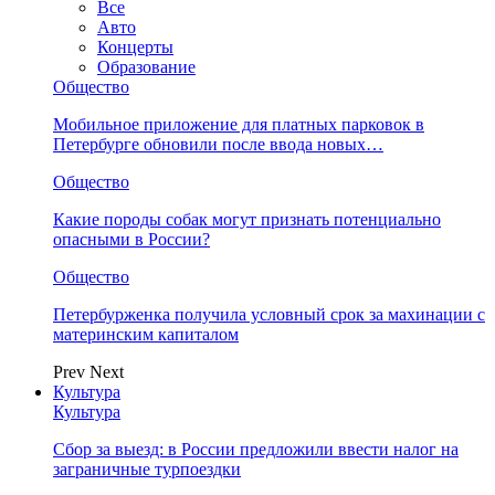
Все
Авто
Концерты
Образование
Общество
Мобильное приложение для платных парковок в
Петербурге обновили после ввода новых…
Общество
Какие породы собак могут признать потенциально
опасными в России?
Общество
Петербурженка получила условный срок за махинации с
материнским капиталом
Prev
Next
Культура
Культура
Сбор за выезд: в России предложили ввести налог на
заграничные турпоездки