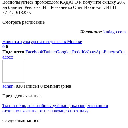
Воспользуйтесь промокодом КУДАГО и получите скидку 20%
на билеты. Реклама. ИП Романенко Олег Иванович. ИНН
771471613250.
Смотреть расписание
Источник:
kudago.com
Новости культуры и искусства в Москве
0
0
Поделится
Facebook
Twitter
Google+
ReddIt
WhatsApp
Pinterest
Эл.
адрес
admin
7830 записей
0 комментариев
Предыдущая запись
Ты пахнешь, как любовь: учёные доказали, что кошки
отличают хозяина от незнакомцев по запаху
Следующая запись