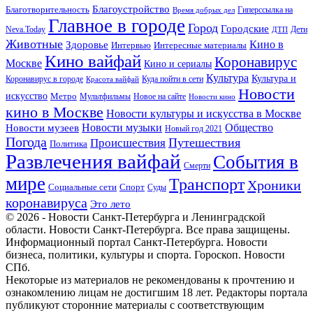
Благоустройство
Благотворительность
Гиперссылка на
Время добрых дел
Главное в городе
Город
Городские
Neva.Today
Дети
ДТП
Животные
Кино в
Здоровье
Интервью
Интересные материалы
Кино вайфай
Коронавирус
Москве
Кино и сериалы
Культура
Культура и
Куда пойти в сети
Коронавирус в городе
Красота вайфай
Новости
искусство
Метро
Новое на сайте
Мультфильмы
Новости кино
кино в Москве
Новости культуры и искусства в Москве
Новости музеев
Новости музыки
Общество
Новый год 2021
Погода
Происшествия
Путешествия
Политика
Развлечения вайфай
События в
Смерти
мире
Транспорт
Хроники
Спорт
Социальные сети
Суды
коронавируса
Это лето
© 2026 - Новости Санкт-Петербурга и Ленинградской
области. Новости Санкт-Петербурга. Все права защищены.
Информационный портал Санкт-Петербурга. Новости
бизнеса, политики, культуры и спорта. Гороскоп. Новости
СПб.
Некоторые из материалов не рекомендованы к прочтению и
ознакомлению лицам не достигшим 18 лет. Редакторы портала
публикуют сторонние материалы с соответствующим