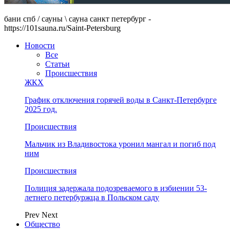
бани спб / сауны \ сауна санкт петербург -
https://101sauna.ru/Saint-Petersburg
Новости
Все
Статьи
Происшествия
ЖКХ
График отключения горячей воды в Санкт-Петербурге
2025 год.
Происшествия
Мальчик из Владивостока уронил мангал и погиб под
ним
Происшествия
Полиция задержала подозреваемого в избиении 53-
летнего петербуржца в Польском саду
Prev
Next
Общество