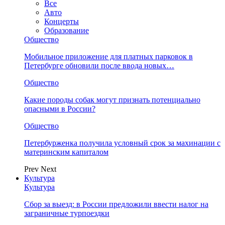
Все
Авто
Концерты
Образование
Общество
Мобильное приложение для платных парковок в
Петербурге обновили после ввода новых…
Общество
Какие породы собак могут признать потенциально
опасными в России?
Общество
Петербурженка получила условный срок за махинации с
материнским капиталом
Prev
Next
Культура
Культура
Сбор за выезд: в России предложили ввести налог на
заграничные турпоездки