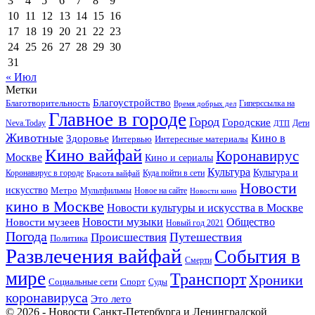
3
4
5
6
7
8
9
10
11
12
13
14
15
16
17
18
19
20
21
22
23
24
25
26
27
28
29
30
31
« Июл
Метки
Благоустройство
Благотворительность
Гиперссылка на
Время добрых дел
Главное в городе
Город
Городские
Neva.Today
Дети
ДТП
Животные
Кино в
Здоровье
Интервью
Интересные материалы
Кино вайфай
Коронавирус
Москве
Кино и сериалы
Культура
Культура и
Куда пойти в сети
Коронавирус в городе
Красота вайфай
Новости
искусство
Метро
Новое на сайте
Мультфильмы
Новости кино
кино в Москве
Новости культуры и искусства в Москве
Новости музеев
Новости музыки
Общество
Новый год 2021
Погода
Происшествия
Путешествия
Политика
Развлечения вайфай
События в
Смерти
мире
Транспорт
Хроники
Спорт
Социальные сети
Суды
коронавируса
Это лето
© 2026 - Новости Санкт-Петербурга и Ленинградской