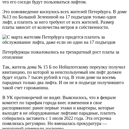
что его соседи будут пользоваться лифтом.
Это нововведение коснулось всех жителей Петербурга. В доме
№13 по Большой Зелениной на 17 подъездов только один
лифт, а платить за него требуют от всех жителей. Размер
платы зависит от количества метров в собственности.
Петербуржцы пожаловались на трехкратный рост платы за
отопление
Так, житель дома № 15 Б по Нейшлотскому переулку получил
квитанцию, по которой за неиспользуемый им лифт должен
будет отдать 7 тысяч рублей в год. В этом доме на восемь
парадных только два лифта. И он не в подъезде получившего
такой счет горожанина.
В УК противоречий не видят. Выяснилось, что в феврале
комитет по тарифам города внес изменения в свое
распоряжение: ранее первые этажи и квартиры, которые
выходят в не оборудованные лифтами парадные, платить
собирались заставить с 1 июля 2022 года. Эта отсрочка
появлялась регулярно. Но вмешалась прокуратура —
мораторий отменили досрочно.