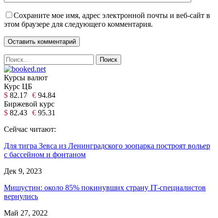
Сохраните мое имя, адрес электронной почты и веб-сайт в
этом браузере для следующего комментария.
Курсы валют
Курс ЦБ
$
82.17
€
94.84
Биржевой курс
$
82.43
€
95.31
Сейчас читают:
Для тигра Зевса из Ленинградского зоопарка построят вольер
с бассейном и фонтаном
Дек 9, 2023
Мишустин: около 85% покинувших страну IT-специалистов
вернулись
Май 27, 2022