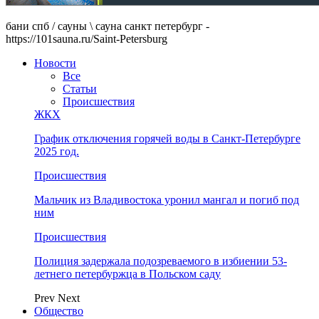
бани спб / сауны \ сауна санкт петербург -
https://101sauna.ru/Saint-Petersburg
Новости
Все
Статьи
Происшествия
ЖКХ
График отключения горячей воды в Санкт-Петербурге
2025 год.
Происшествия
Мальчик из Владивостока уронил мангал и погиб под
ним
Происшествия
Полиция задержала подозреваемого в избиении 53-
летнего петербуржца в Польском саду
Prev
Next
Общество