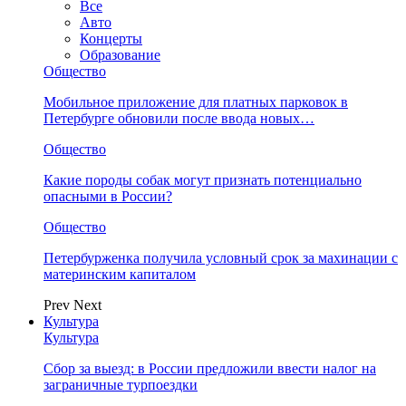
Все
Авто
Концерты
Образование
Общество
Мобильное приложение для платных парковок в
Петербурге обновили после ввода новых…
Общество
Какие породы собак могут признать потенциально
опасными в России?
Общество
Петербурженка получила условный срок за махинации с
материнским капиталом
Prev
Next
Культура
Культура
Сбор за выезд: в России предложили ввести налог на
заграничные турпоездки