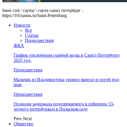
бани спб / сауны \ сауна санкт петербург -
https://101sauna.ru/Saint-Petersburg
Новости
Все
Статьи
Происшествия
ЖКХ
График отключения горячей воды в Санкт-Петербурге
2025 год.
Происшествия
Мальчик из Владивостока уронил мангал и погиб под
ним
Происшествия
Полиция задержала подозреваемого в избиении 53-
летнего петербуржца в Польском саду
Prev
Next
Общество