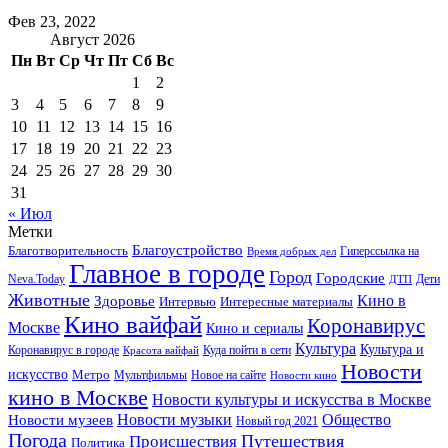
Фев 23, 2022
Август 2026
Пн
Вт
Ср
Чт
Пт
Сб
Вс
1
2
3
4
5
6
7
8
9
10
11
12
13
14
15
16
17
18
19
20
21
22
23
24
25
26
27
28
29
30
31
« Июл
Метки
Благоустройство
Благотворительность
Гиперссылка на
Время добрых дел
Главное в городе
Город
Городские
Neva.Today
Дети
ДТП
Животные
Кино в
Здоровье
Интервью
Интересные материалы
Кино вайфай
Коронавирус
Москве
Кино и сериалы
Культура
Культура и
Куда пойти в сети
Коронавирус в городе
Красота вайфай
Новости
искусство
Метро
Новое на сайте
Мультфильмы
Новости кино
кино в Москве
Новости культуры и искусства в Москве
Новости музеев
Новости музыки
Общество
Новый год 2021
Погода
Происшествия
Путешествия
Политика