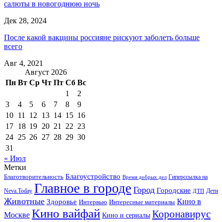
салюты в новогоднюю ночь
Дек 28, 2024
После какой вакцины россияне рискуют заболеть больше
всего
Авг 4, 2021
Август 2026
Пн
Вт
Ср
Чт
Пт
Сб
Вс
1
2
3
4
5
6
7
8
9
10
11
12
13
14
15
16
17
18
19
20
21
22
23
24
25
26
27
28
29
30
31
« Июл
Метки
Благоустройство
Благотворительность
Гиперссылка на
Время добрых дел
Главное в городе
Город
Городские
Neva.Today
Дети
ДТП
Животные
Кино в
Здоровье
Интервью
Интересные материалы
Кино вайфай
Коронавирус
Москве
Кино и сериалы