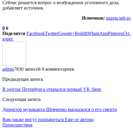
Сейчас решается вопрос о возбуждении уголовного дела,
добавляет источник.
Источник:
gazeta.spb.ru
0
6
Поделится
Facebook
Twitter
Google+
ReddIt
WhatsApp
Pinterest
Эл.
адрес
admin
7830 записей
0 комментариев
Предыдущая запись
В центре Петербурга открылся первый VK Store
Следующая запись
Директор музыканта Шевченко высказался о его смерти
Вам также могут понравиться
Еще от автора
Происшествия