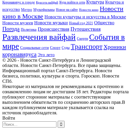
Культура
Культура и
Куда пойти в сети
Коронавирус в городе
Красота вайфай
Новости
искусство
Метро
Новое на сайте
Мультфильмы
Новости кино
кино в Москве
Новости культуры и искусства в Москве
Новости музеев
Новости музыки
Общество
Новый год 2021
Погода
Происшествия
Путешествия
Политика
Развлечения вайфай
События в
Смерти
мире
Транспорт
Хроники
Спорт
Социальные сети
Суды
коронавируса
Это лето
© 2026 - Новости Санкт-Петербурга и Ленинградской
области. Новости Санкт-Петербурга. Все права защищены.
Информационный портал Санкт-Петербурга. Новости
бизнеса, политики, культуры и спорта. Гороскоп. Новости
СПб.
Некоторые из материалов не рекомендованы к прочтению и
ознакомлению лицам не достигшим 18 лет. Редакторы портала
публикуют сторонние материалы с соответствующим
выполнением обязательств по сохранению авторских прав.В
каждом публикуемом материале указывается ссылка на
источник правообладателя.
Войти