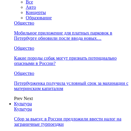
Все
Авто
Концерты
Образование
Общество
Мобильное приложение для платных парковок в
Петербурге обновили после ввода новых…
Общество
Какие породы собак могут признать потенциально
опасными в России?
Общество
Петербурженка получила условный срок за махинации с
материнским капиталом
Prev
Next
Культура
Культура
Сбор за выезд: в России предложили ввести налог на
заграничные турпоездки