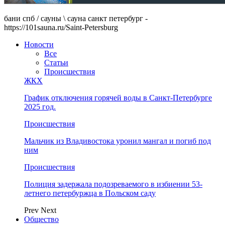
бани спб / сауны \ сауна санкт петербург -
https://101sauna.ru/Saint-Petersburg
Новости
Все
Статьи
Происшествия
ЖКХ
График отключения горячей воды в Санкт-Петербурге
2025 год.
Происшествия
Мальчик из Владивостока уронил мангал и погиб под
ним
Происшествия
Полиция задержала подозреваемого в избиении 53-
летнего петербуржца в Польском саду
Prev
Next
Общество