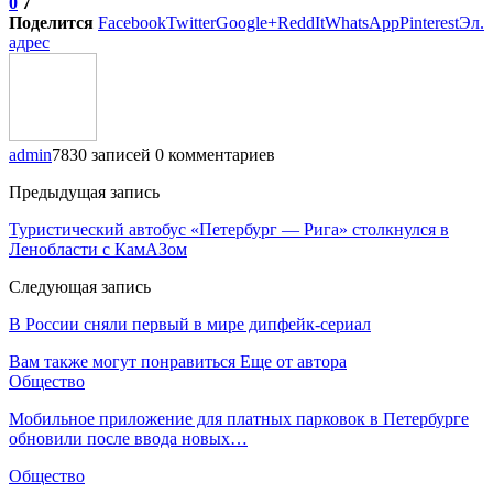
0
7
Поделится
Facebook
Twitter
Google+
ReddIt
WhatsApp
Pinterest
Эл.
адрес
admin
7830 записей
0 комментариев
Предыдущая запись
Туристический автобус «Петербург — Рига» столкнулся в
Ленобласти с КамАЗом
Следующая запись
В России сняли первый в мире дипфейк-сериал
Вам также могут понравиться
Еще от автора
Общество
Мобильное приложение для платных парковок в Петербурге
обновили после ввода новых…
Общество