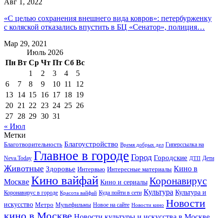
Авг 1, 2022
«С целью сохранения внешнего вида ковров»: петербурженку
с коляской отказались впустить в БЦ «Сенатор», полиция…
Мар 29, 2021
Июль 2026
Пн
Вт
Ср
Чт
Пт
Сб
Вс
1
2
3
4
5
6
7
8
9
10
11
12
13
14
15
16
17
18
19
20
21
22
23
24
25
26
27
28
29
30
31
« Июл
Метки
Благоустройство
Благотворительность
Гиперссылка на
Время добрых дел
Главное в городе
Город
Городские
Neva.Today
Дети
ДТП
Животные
Кино в
Здоровье
Интервью
Интересные материалы
Кино вайфай
Коронавирус
Москве
Кино и сериалы
Культура
Культура и
Куда пойти в сети
Коронавирус в городе
Красота вайфай
Новости
искусство
Метро
Новое на сайте
Мультфильмы
Новости кино
кино в Москве
Новости культуры и искусства в Москве