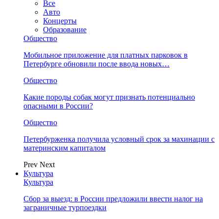
Все
Авто
Концерты
Образование
Общество
Мобильное приложение для платных парковок в
Петербурге обновили после ввода новых…
Общество
Какие породы собак могут признать потенциально
опасными в России?
Общество
Петербурженка получила условный срок за махинации с
материнским капиталом
Prev
Next
Культура
Культура
Сбор за выезд: в России предложили ввести налог на
заграничные турпоездки