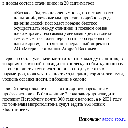
в новом составе стали шире на 20 сантиметров.
«Казалось бы, это не очень много, но исходя из тех
испытаний, которые мы провели, подобного рода
ширина дверей позволяет гораздо быстрее
осуществлять между станцией и поездом обмен
пассажирами, тем самым уменьшая время стоянки,
тем самым, позволяя перевозить гораздо больше
пассажиров», — отметил генеральный директор
АО «Метровагонманш» Андрей Васильев.
Первый состав уже начинают готовить к выходу на линию, в
то время как второй проходит техническую обкатку по ночам
— специалисты тестируют новичка по двум сотням
параметров, включая плавность хода, длину тормозного пути,
уровень освещенности, вибрации в салоне.
Новый поезд пока не вызывал ни одного нарекания у
профессионалов. В ближайшие 3 года завод-производитель
поставит Петербургу почти 300 таких вагонов, а к 2031 году
по тоннелям метрополитена будут ездить 950 новых
«Балтийцев».
Источник:
gazeta.spb.ru