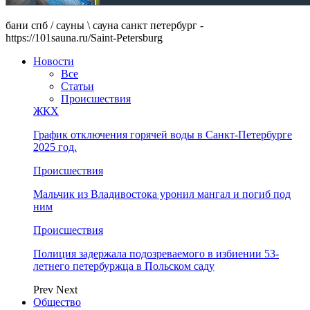
бани спб / сауны \ сауна санкт петербург -
https://101sauna.ru/Saint-Petersburg
Новости
Все
Статьи
Происшествия
ЖКХ
График отключения горячей воды в Санкт-Петербурге
2025 год.
Происшествия
Мальчик из Владивостока уронил мангал и погиб под
ним
Происшествия
Полиция задержала подозреваемого в избиении 53-
летнего петербуржца в Польском саду
Prev
Next
Общество