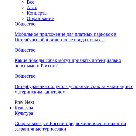
Все
Авто
Концерты
Образование
Общество
Мобильное приложение для платных парковок в
Петербурге обновили после ввода новых…
Общество
Какие породы собак могут признать потенциально
опасными в России?
Общество
Петербурженка получила условный срок за махинации с
материнским капиталом
Prev
Next
Культура
Культура
Сбор за выезд: в России предложили ввести налог на
заграничные турпоездки