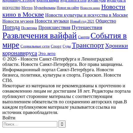
Куда пойти в сети
Коронавирус в городе
Красота вайфай
Новости
искусство
Метро
Новое на сайте
Мультфильмы
Новости кино
кино в Москве
Новости культуры и искусства в Москве
Новости музеев
Новости музыки
Общество
Новый год 2021
Погода
Происшествия
Путешествия
Политика
Развлечения вайфай
События в
Смерти
мире
Транспорт
Хроники
Спорт
Социальные сети
Суды
коронавируса
Это лето
© 2026 - Новости Санкт-Петербурга и Ленинградской
области. Новости Санкт-Петербурга. Все права защищены.
Информационный портал Санкт-Петербурга. Новости
бизнеса, политики, культуры и спорта. Гороскоп. Новости
СПб.
Некоторые из материалов не рекомендованы к прочтению и
ознакомлению лицам не достигшим 18 лет. Редакторы портала
публикуют сторонние материалы с соответствующим
выполнением обязательств по сохранению авторских прав.В
каждом публикуемом материале указывается ссылка на
источник правообладателя.
Войти