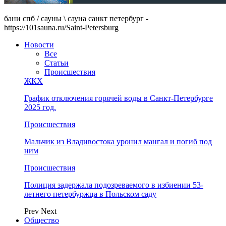
бани спб / сауны \ сауна санкт петербург -
https://101sauna.ru/Saint-Petersburg
Новости
Все
Статьи
Происшествия
ЖКХ
График отключения горячей воды в Санкт-Петербурге
2025 год.
Происшествия
Мальчик из Владивостока уронил мангал и погиб под
ним
Происшествия
Полиция задержала подозреваемого в избиении 53-
летнего петербуржца в Польском саду
Prev
Next
Общество