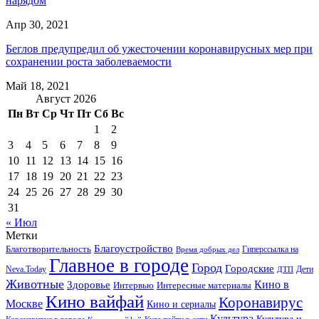
нарядом
Апр 30, 2021
Беглов предупредил об ужесточении коронавирусных мер при
сохранении роста заболеваемости
Май 18, 2021
Август 2026
Пн
Вт
Ср
Чт
Пт
Сб
Вс
1
2
3
4
5
6
7
8
9
10
11
12
13
14
15
16
17
18
19
20
21
22
23
24
25
26
27
28
29
30
31
« Июл
Метки
Благоустройство
Благотворительность
Гиперссылка на
Время добрых дел
Главное в городе
Город
Городские
Neva.Today
Дети
ДТП
Животные
Кино в
Здоровье
Интервью
Интересные материалы
Кино вайфай
Коронавирус
Москве
Кино и сериалы
Культура
Культура и