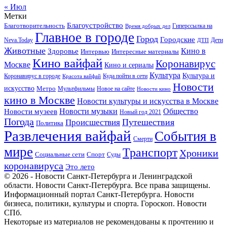
« Июл
Метки
Благоустройство
Благотворительность
Гиперссылка на
Время добрых дел
Главное в городе
Город
Городские
Neva.Today
Дети
ДТП
Животные
Кино в
Здоровье
Интервью
Интересные материалы
Кино вайфай
Коронавирус
Москве
Кино и сериалы
Культура
Культура и
Куда пойти в сети
Коронавирус в городе
Красота вайфай
Новости
искусство
Метро
Новое на сайте
Мультфильмы
Новости кино
кино в Москве
Новости культуры и искусства в Москве
Новости музеев
Новости музыки
Общество
Новый год 2021
Погода
Происшествия
Путешествия
Политика
Развлечения вайфай
События в
Смерти
мире
Транспорт
Хроники
Спорт
Социальные сети
Суды
коронавируса
Это лето
© 2026 - Новости Санкт-Петербурга и Ленинградской
области. Новости Санкт-Петербурга. Все права защищены.
Информационный портал Санкт-Петербурга. Новости
бизнеса, политики, культуры и спорта. Гороскоп. Новости
СПб.
Некоторые из материалов не рекомендованы к прочтению и