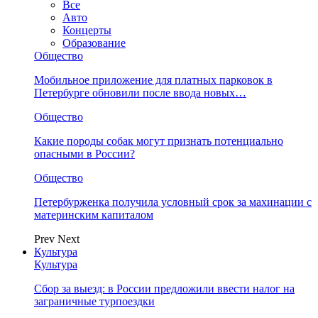
Все
Авто
Концерты
Образование
Общество
Мобильное приложение для платных парковок в
Петербурге обновили после ввода новых…
Общество
Какие породы собак могут признать потенциально
опасными в России?
Общество
Петербурженка получила условный срок за махинации с
материнским капиталом
Prev
Next
Культура
Культура
Сбор за выезд: в России предложили ввести налог на
заграничные турпоездки