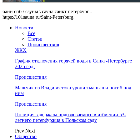
бани спб / сауны \ сауна санкт петербург -
https://101sauna.ru/Saint-Petersburg
Новости
Все
Статьи
Происшествия
ЖКХ
График отключения горячей воды в Санкт-Петербурге
2025 год.
Происшествия
Мальчик из Владивостока уронил мангал и погиб под
ним
Происшествия
Полиция задержала подозреваемого в избиении 53-
летнего петербуржца в Польском саду
Prev
Next
Общество