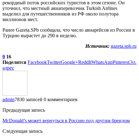
рекордный поток российских туристов в этом сезоне. Он
уточнил, что местный авиаперевозчик Turkish Airlines
выделил для путешественников из РФ около полутора
миллионов мест.
Ранее Gazeta.SPb сообщала, что число авиарейсов из России в
Турцию вырастет до 290 в неделю.
Источник:
gazeta.spb.ru
0
16
Поделится
Facebook
Twitter
Google+
ReddIt
WhatsApp
Pinterest
Эл.
адрес
admin
7830 записей
0 комментариев
Предыдущая запись
McDonald’s может вернуться в Россию под другим брендом
Следующая запись