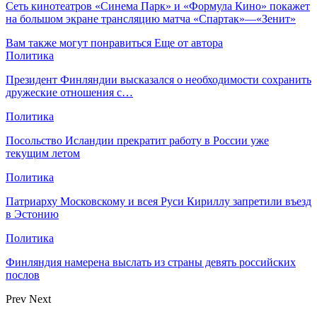
Сеть кинотеатров «Синема Парк» и «Формула Кино» покажет
на большом экране трансляцию матча «Спартак»—«Зенит»
Вам также могут понравиться
Еще от автора
Политика
Президент Финляндии высказался о необходимости сохранить
дружеские отношения с…
Политика
Посольство Исландии прекратит работу в России уже
текущим летом
Политика
Патриарху Московскому и всея Руси Кириллу запретили въезд
в Эстонию
Политика
Финляндия намерена выслать из страны девять российских
послов
Prev
Next