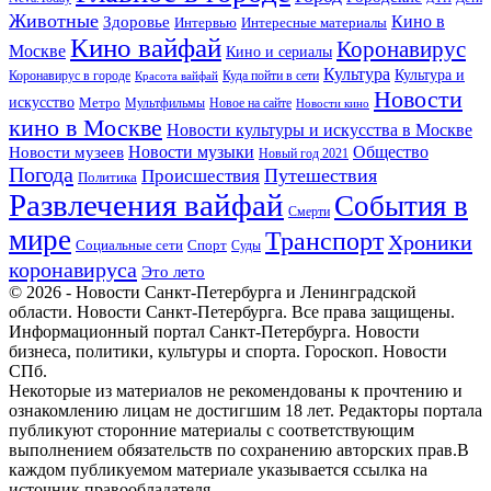
Животные
Кино в
Здоровье
Интервью
Интересные материалы
Кино вайфай
Коронавирус
Москве
Кино и сериалы
Культура
Культура и
Куда пойти в сети
Коронавирус в городе
Красота вайфай
Новости
искусство
Метро
Новое на сайте
Мультфильмы
Новости кино
кино в Москве
Новости культуры и искусства в Москве
Новости музеев
Новости музыки
Общество
Новый год 2021
Погода
Происшествия
Путешествия
Политика
Развлечения вайфай
События в
Смерти
мире
Транспорт
Хроники
Спорт
Социальные сети
Суды
коронавируса
Это лето
© 2026 - Новости Санкт-Петербурга и Ленинградской
области. Новости Санкт-Петербурга. Все права защищены.
Информационный портал Санкт-Петербурга. Новости
бизнеса, политики, культуры и спорта. Гороскоп. Новости
СПб.
Некоторые из материалов не рекомендованы к прочтению и
ознакомлению лицам не достигшим 18 лет. Редакторы портала
публикуют сторонние материалы с соответствующим
выполнением обязательств по сохранению авторских прав.В
каждом публикуемом материале указывается ссылка на
источник правообладателя.