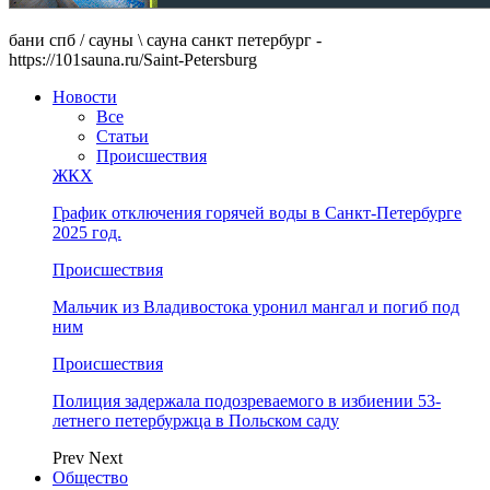
бани спб / сауны \ сауна санкт петербург -
https://101sauna.ru/Saint-Petersburg
Новости
Все
Статьи
Происшествия
ЖКХ
График отключения горячей воды в Санкт-Петербурге
2025 год.
Происшествия
Мальчик из Владивостока уронил мангал и погиб под
ним
Происшествия
Полиция задержала подозреваемого в избиении 53-
летнего петербуржца в Польском саду
Prev
Next
Общество