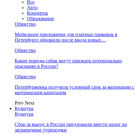
Все
Авто
Концерты
Образование
Общество
Мобильное приложение для платных парковок в
Петербурге обновили после ввода новых…
Общество
Какие породы собак могут признать потенциально
опасными в России?
Общество
Петербурженка получила условный срок за махинации с
материнским капиталом
Prev
Next
Культура
Культура
Сбор за выезд: в России предложили ввести налог на
заграничные турпоездки