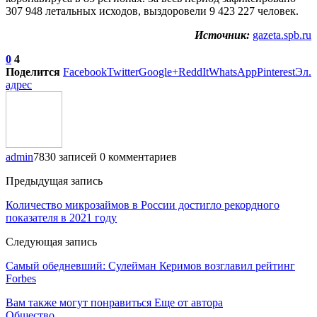
307 948 летальных исходов, выздоровели 9 423 227 человек.
Источник:
gazeta.spb.ru
0
4
Поделится
Facebook
Twitter
Google+
ReddIt
WhatsApp
Pinterest
Эл.
адрес
admin
7830 записей
0 комментариев
Предыдущая запись
Количество микрозаймов в России достигло рекордного
показателя в 2021 году
Следующая запись
Самый обедневший: Сулейман Керимов возглавил рейтинг
Forbes
Вам также могут понравиться
Еще от автора
Общество