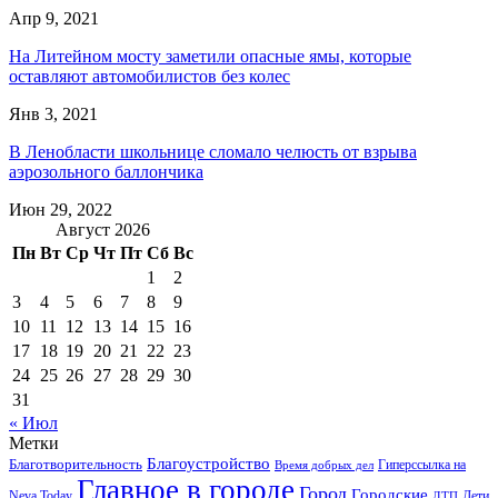
Апр 9, 2021
На Литейном мосту заметили опасные ямы, которые
оставляют автомобилистов без колес
Янв 3, 2021
В Ленобласти школьнице сломало челюсть от взрыва
аэрозольного баллончика
Июн 29, 2022
Август 2026
Пн
Вт
Ср
Чт
Пт
Сб
Вс
1
2
3
4
5
6
7
8
9
10
11
12
13
14
15
16
17
18
19
20
21
22
23
24
25
26
27
28
29
30
31
« Июл
Метки
Благоустройство
Благотворительность
Гиперссылка на
Время добрых дел
Главное в городе
Город
Городские
Neva.Today
Дети
ДТП