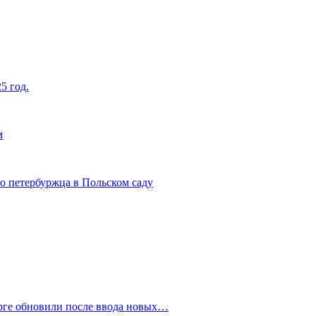
5 год.
м
о петербуржца в Польском саду
рге обновили после ввода новых…