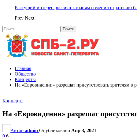
Растущий интерес россиян к юаням изменил стратегию б
Prev
Next
Главная
Общество
Концерты
На «Евровидении» разрешат присутствовать зрителям в 
Концерты
На «Евровидении» разрешат присутство
Автор
admin
Опубликовано
Апр 3, 2021
0
6