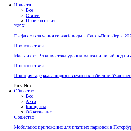
Новости
Все
Статьи
Происшествия
ЖКХ
График отключения горячей воды в Санкт-Петербурге 202
Происшествия
Мальчик из Владивостока уронил мангал и погиб под ни
Происшествия
Полиция задержала подозреваемого в избиении 53-летнег
Prev
Next
Общество
Все
Авто
Концерты
Образование
Общество
Мобильное приложение для платных парковок в Петербу