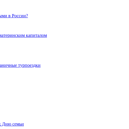
ыми в России?
 материнским капиталом
граничные турпоездки
к Дню семьи