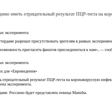
одимо иметь отрицательный результат ПЦР-теста на к
ердаме разрешат присутствовать зрителям в рамках эксперимент
 возможность пригласить фанатов присоединиться к нам», — со
ни для «Евровидения»
ть отрицательный результат ПЦР-теста на коронавирусную инфе
ена эксперимента.
даме. Россиию будет представлять певица Manizha.