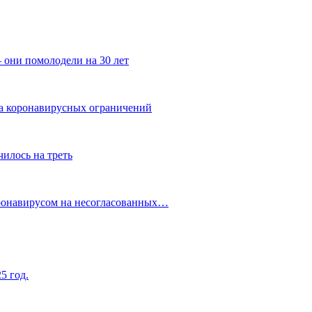
 они помолодели на 30 лет
за коронавирусных ограничений
илось на треть
оронавирусом на несогласованных…
5 год.