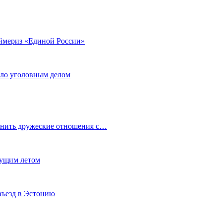
аймериз «Единой России»
ало уголовным делом
анить дружеские отношения с…
кущим летом
въезд в Эстонию