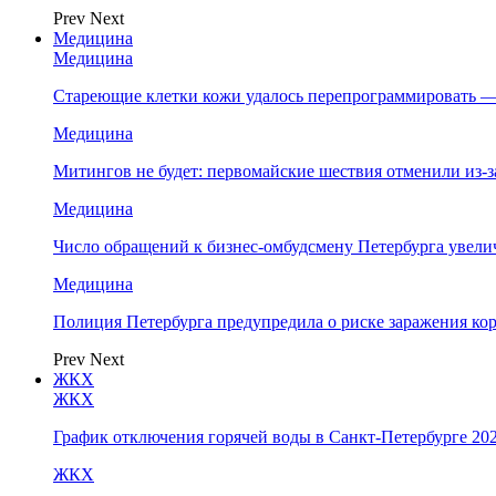
Prev
Next
Медицина
Медицина
Стареющие клетки кожи удалось перепрограммировать —
Медицина
Митингов не будет: первомайские шествия отменили из-
Медицина
Число обращений к бизнес-омбудсмену Петербурга увелич
Медицина
Полиция Петербурга предупредила о риске заражения к
Prev
Next
ЖКХ
ЖКХ
График отключения горячей воды в Санкт-Петербурге 202
ЖКХ