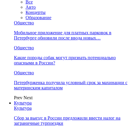
Все
Авто
Концерты
Образование
Общество
Мобильное приложение для платных парковок в
Петербурге обновили после ввода новых…
Общество
Какие породы собак могут признать потенциально
опасными в России?
Общество
Петербурженка получила условный срок за махинации с
материнским капиталом
Prev
Next
Культура
Культура
Сбор за выезд: в России предложили ввести налог на
заграничные турпоездки