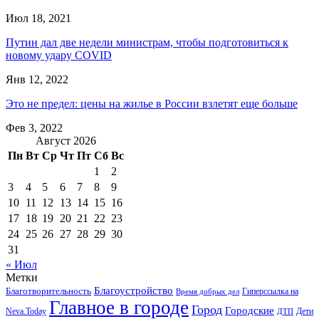
Июл 18, 2021
Путин дал две недели министрам, чтобы подготовиться к
новому удару COVID
Янв 12, 2022
Это не предел: цены на жилье в России взлетят еще больше
Фев 3, 2022
Август 2026
Пн
Вт
Ср
Чт
Пт
Сб
Вс
1
2
3
4
5
6
7
8
9
10
11
12
13
14
15
16
17
18
19
20
21
22
23
24
25
26
27
28
29
30
31
« Июл
Метки
Благоустройство
Благотворительность
Гиперссылка на
Время добрых дел
Главное в городе
Город
Городские
Neva.Today
Дети
ДТП