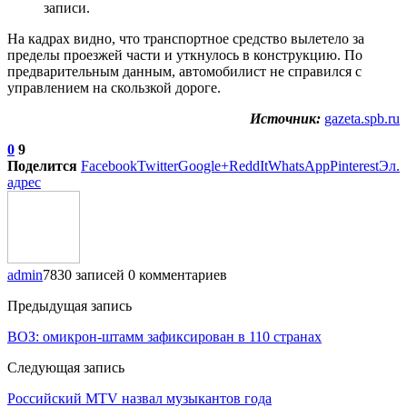
записи.
На кадрах видно, что транспортное средство вылетело за
пределы проезжей части и уткнулось в конструкцию. По
предварительным данным, автомобилист не справился с
управлением на скользкой дороге.
Источник:
gazeta.spb.ru
0
9
Поделится
Facebook
Twitter
Google+
ReddIt
WhatsApp
Pinterest
Эл.
адрес
admin
7830 записей
0 комментариев
Предыдущая запись
ВОЗ: омикрон-штамм зафиксирован в 110 странах
Следующая запись
Российский MTV назвал музыкантов года