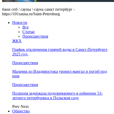
бани спб / сауны \ сауна санкт петербург -
https://101sauna.ru/Saint-Petersburg
Новости
Все
Статьи
Происшествия
ЖКХ
График отключения горячей воды в Санкт-Петербурге
2025 год.
Происшествия
Мальчик из Владивостока уронил мангал и погиб под
ним
Происшествия
Полиция задержала подозреваемого в избиении 53-
летнего петербуржца в Польском саду
Prev
Next
Общество