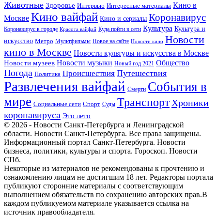
Животные
Кино в
Здоровье
Интервью
Интересные материалы
Кино вайфай
Коронавирус
Москве
Кино и сериалы
Культура
Культура и
Куда пойти в сети
Коронавирус в городе
Красота вайфай
Новости
искусство
Метро
Новое на сайте
Мультфильмы
Новости кино
кино в Москве
Новости культуры и искусства в Москве
Новости музеев
Новости музыки
Общество
Новый год 2021
Погода
Происшествия
Путешествия
Политика
Развлечения вайфай
События в
Смерти
мире
Транспорт
Хроники
Спорт
Социальные сети
Суды
коронавируса
Это лето
© 2026 - Новости Санкт-Петербурга и Ленинградской
области. Новости Санкт-Петербурга. Все права защищены.
Информационный портал Санкт-Петербурга. Новости
бизнеса, политики, культуры и спорта. Гороскоп. Новости
СПб.
Некоторые из материалов не рекомендованы к прочтению и
ознакомлению лицам не достигшим 18 лет. Редакторы портала
публикуют сторонние материалы с соответствующим
выполнением обязательств по сохранению авторских прав.В
каждом публикуемом материале указывается ссылка на
источник правообладателя.