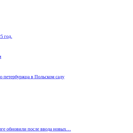
5 год.
м
о петербуржца в Польском саду
рге обновили после ввода новых…