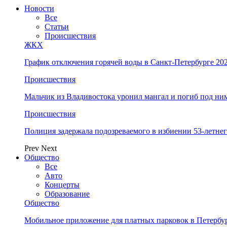
Новости
Все
Статьи
Происшествия
ЖКХ
График отключения горячей воды в Санкт-Петербурге 202
Происшествия
Мальчик из Владивостока уронил мангал и погиб под ни
Происшествия
Полиция задержала подозреваемого в избиении 53-летнег
Prev
Next
Общество
Все
Авто
Концерты
Образование
Общество
Мобильное приложение для платных парковок в Петербу