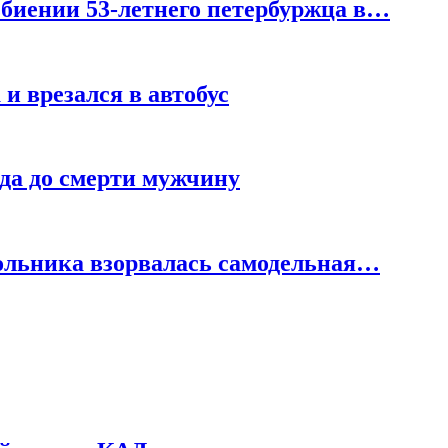
збиении 53-летнего петербуржца в…
и врезался в автобус
еда до смерти мужчину
кольника взорвалась самодельная…