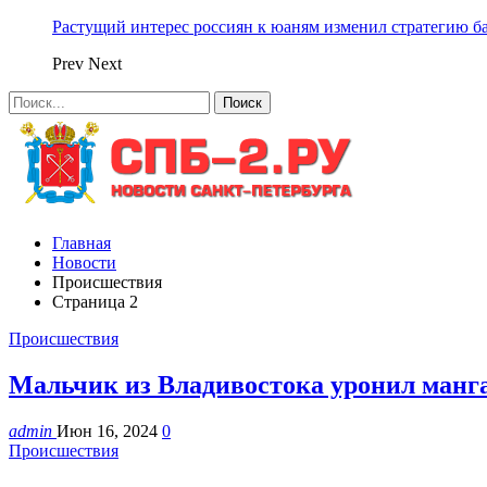
Растущий интерес россиян к юаням изменил стратегию б
Prev
Next
Главная
Новости
Происшествия
Страница 2
Происшествия
Мальчик из Владивостока уронил манга
admin
Июн 16, 2024
0
Происшествия