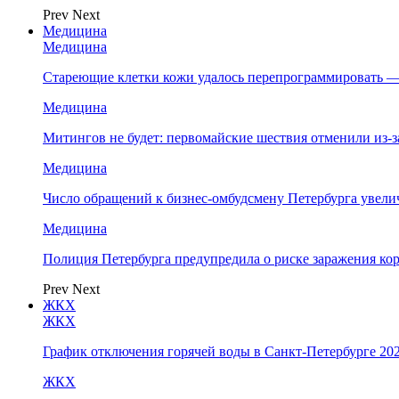
Prev
Next
Медицина
Медицина
Стареющие клетки кожи удалось перепрограммировать —
Медицина
Митингов не будет: первомайские шествия отменили из-
Медицина
Число обращений к бизнес-омбудсмену Петербурга увелич
Медицина
Полиция Петербурга предупредила о риске заражения к
Prev
Next
ЖКХ
ЖКХ
График отключения горячей воды в Санкт-Петербурге 202
ЖКХ