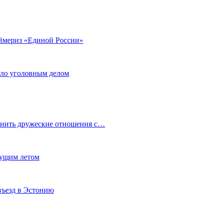
аймериз «Единой России»
ало уголовным делом
анить дружеские отношения с…
кущим летом
въезд в Эстонию