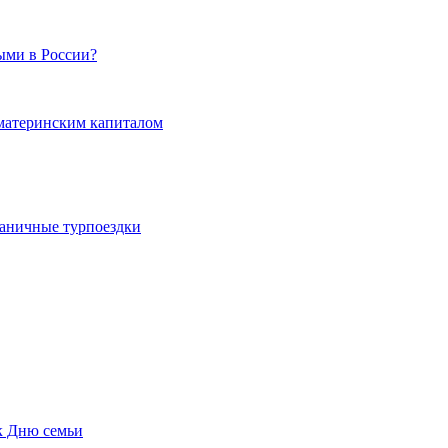
ыми в России?
 материнским капиталом
граничные турпоездки
к Дню семьи