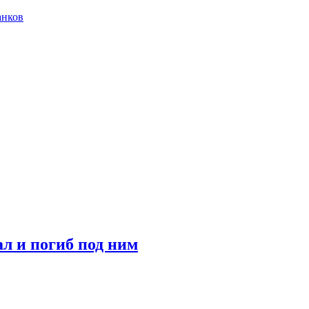
анков
л и погиб под ним