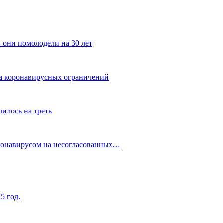
 они помолодели на 30 лет
за коронавирусных ограничений
илось на треть
оронавирусом на несогласованных…
5 год.