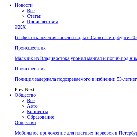
Новости
Все
Статьи
Происшествия
ЖКХ
График отключения горячей воды в Санкт-Петербурге 202
Происшествия
Мальчик из Владивостока уронил мангал и погиб под ни
Происшествия
Полиция задержала подозреваемого в избиении 53-летнег
Prev
Next
Общество
Все
Авто
Концерты
Образование
Общество
Мобильное приложение для платных парковок в Петербу