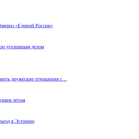
аймериз «Единой России»
ало уголовным делом
анить дружеские отношения с…
кущим летом
въезд в Эстонию