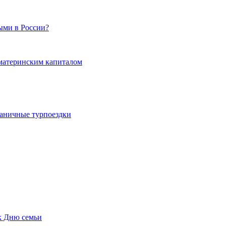
ыми в России?
 материнским капиталом
граничные турпоездки
к Дню семьи