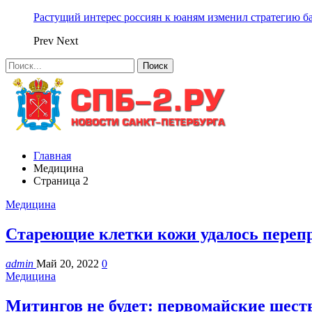
Растущий интерес россиян к юаням изменил стратегию б
Prev
Next
Главная
Медицина
Страница 2
Медицина
Стареющие клетки кожи удалось перепр
admin
Май 20, 2022
0
Медицина
Митингов не будет: первомайские шес