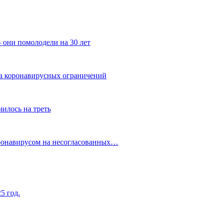
 они помолодели на 30 лет
за коронавирусных ограничений
илось на треть
оронавирусом на несогласованных…
5 год.