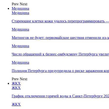
Prev
Next
Медицина
Медицина
Стареющие клетки кожи удалось перепрограммировать —
Медицина
Митингов не будет: первомайские шествия отменили из-
Медицина
Число обращений к бизнес-омбудсмену Петербурга увелич
Медицина
Полиция Петербурга предупредила о риске заражения к
Prev
Next
ЖКХ
ЖКХ
График отключения горячей воды в Санкт-Петербурге 202
ЖКХ