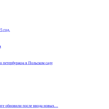
5 год.
м
о петербуржца в Польском саду
рге обновили после ввода новых…