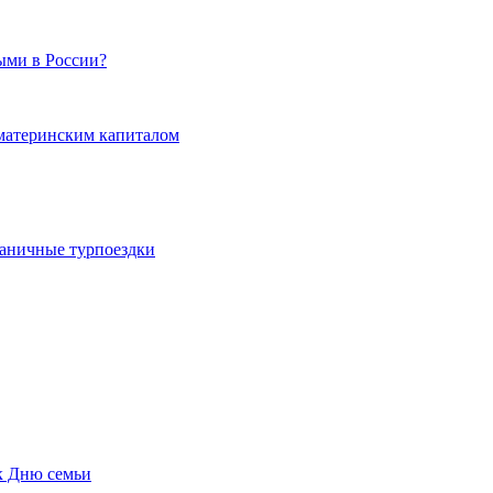
ыми в России?
 материнским капиталом
граничные турпоездки
к Дню семьи