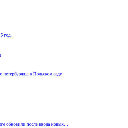
5 год.
м
о петербуржца в Польском саду
рге обновили после ввода новых…