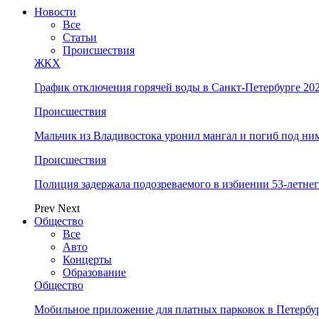
Новости
Все
Статьи
Происшествия
ЖКХ
График отключения горячей воды в Санкт-Петербурге 202
Происшествия
Мальчик из Владивостока уронил мангал и погиб под ни
Происшествия
Полиция задержала подозреваемого в избиении 53-летнег
Prev
Next
Общество
Все
Авто
Концерты
Образование
Общество
Мобильное приложение для платных парковок в Петербу