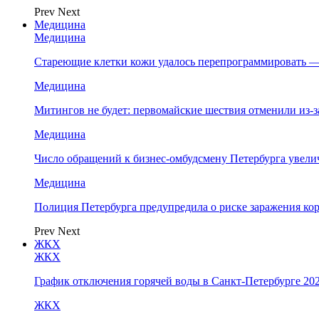
Prev
Next
Медицина
Медицина
Стареющие клетки кожи удалось перепрограммировать —
Медицина
Митингов не будет: первомайские шествия отменили из-
Медицина
Число обращений к бизнес-омбудсмену Петербурга увелич
Медицина
Полиция Петербурга предупредила о риске заражения к
Prev
Next
ЖКХ
ЖКХ
График отключения горячей воды в Санкт-Петербурге 202
ЖКХ