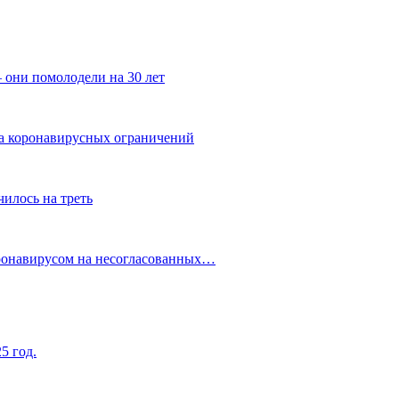
 они помолодели на 30 лет
за коронавирусных ограничений
илось на треть
оронавирусом на несогласованных…
5 год.