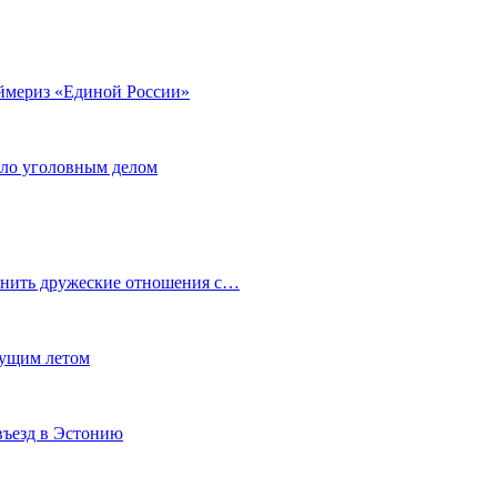
аймериз «Единой России»
ало уголовным делом
анить дружеские отношения с…
кущим летом
въезд в Эстонию