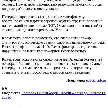
Устаеву. Пожар почти полностью разрушил памятник. Тогда
владелец обещал его восстановить.
Петербург принялся ждать, когда же мануфактуру
восстановят, как вдруг загорелось административное здание
на Тележной улице, в доме №37. Отмечалось, что постройка
также принадлежит структурам Устаева.
Кроме того, вполне возможно, что следующий пожар
случится в истерическом здании фабрики на набережной реки
Екатерингофки, в доме №19. Там зафиксировали десяток
нарушений, связанных с пожарной безопасностью.
Конец года тоже не стал спокойным для Алексея Устаева. 28
декабря в больнице скончался постоялец гостиницы «Санкт-
Петербург». Отмечается, что перед этим белорус получил
травму в отеле и поссорился с персоналом заведения.
Источник:
gazeta.spb.ru
0
9
Поделится
Facebook
Twitter
Google+
ReddIt
WhatsApp
Pinterest
Эл.
адрес