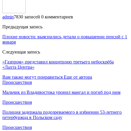
admin
7830 записей
0 комментариев
Предыдущая запись
Плохие новости: выяснились детали о повышении пенсий с 1
января
Следующая запись
«Газпром» представил концепцию третьего небоскрёба
«Лахта Центра»
Вам также могут понравиться
Еще от автора
Происшествия
Мальчик из Владивостока уронил мангал и погиб под ним
Происшествия
Полиция задержала подозреваемого в избиении 53-летнего
петербуржца в Польском саду
Происшествия