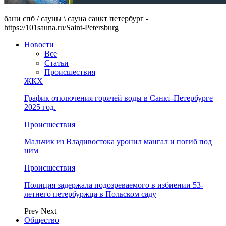
бани спб / сауны \ сауна санкт петербург -
https://101sauna.ru/Saint-Petersburg
Новости
Все
Статьи
Происшествия
ЖКХ
График отключения горячей воды в Санкт-Петербурге
2025 год.
Происшествия
Мальчик из Владивостока уронил мангал и погиб под
ним
Происшествия
Полиция задержала подозреваемого в избиении 53-
летнего петербуржца в Польском саду
Prev
Next
Общество