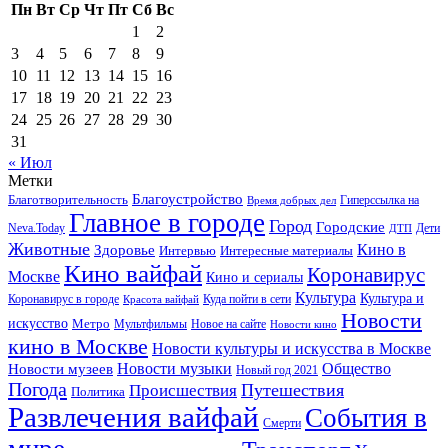
Пн
Вт
Ср
Чт
Пт
Сб
Вс
1
2
3
4
5
6
7
8
9
10
11
12
13
14
15
16
17
18
19
20
21
22
23
24
25
26
27
28
29
30
31
« Июл
Метки
Благоустройство
Благотворительность
Гиперссылка на
Время добрых дел
Главное в городе
Город
Городские
Neva.Today
Дети
ДТП
Животные
Кино в
Здоровье
Интервью
Интересные материалы
Кино вайфай
Коронавирус
Москве
Кино и сериалы
Культура
Культура и
Куда пойти в сети
Коронавирус в городе
Красота вайфай
Новости
искусство
Метро
Новое на сайте
Мультфильмы
Новости кино
кино в Москве
Новости культуры и искусства в Москве
Новости музеев
Новости музыки
Общество
Новый год 2021
Погода
Происшествия
Путешествия
Политика
Развлечения вайфай
События в
Смерти