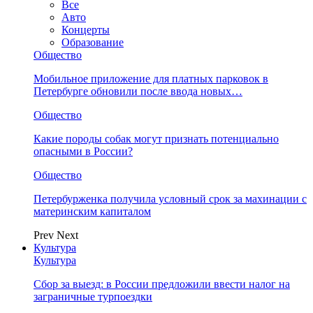
Все
Авто
Концерты
Образование
Общество
Мобильное приложение для платных парковок в
Петербурге обновили после ввода новых…
Общество
Какие породы собак могут признать потенциально
опасными в России?
Общество
Петербурженка получила условный срок за махинации с
материнским капиталом
Prev
Next
Культура
Культура
Сбор за выезд: в России предложили ввести налог на
заграничные турпоездки